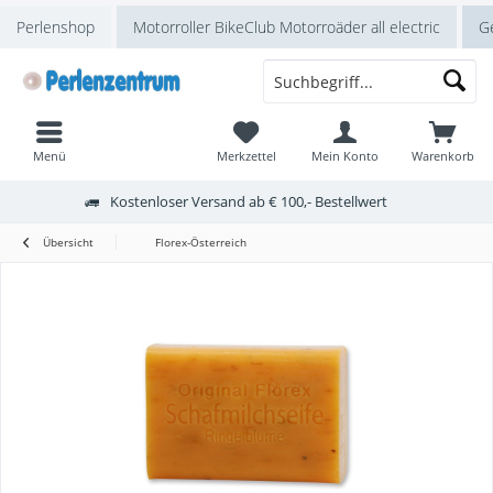
Perlenshop
Motorroller BikeClub Motorroäder all electric
Ge
Menü
Merkzettel
Mein Konto
Warenkorb
Kostenloser Versand ab € 100,- Bestellwert
Übersicht
Florex-Österreich