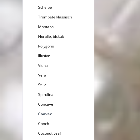
Scheibe
Trompete klassisch
Montana
Floralie, biskuit
Polygono
Illusion
Viona
Vera
Stilla
Spirulina
Concave
Convex
Conch
Coconut Leaf