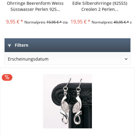
Ohrringe Beerenform Weiss
Edle Silberohrringe (925SS)
Süsswasser Perlen 925...
Creolen 2 Perlen...
9,95 € *
19,95 € *
Normalpreis
19,95 € *
statt
Normalpreis
49,95 € *
sta
Filtern