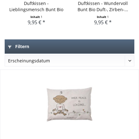
Duftkissen -
Duftkissen - Wundervoll
Lieblingsmensch Bunt Bio
Bunt Bio Duft-, Zirben-...
Duft-,...
Inhalt
1
Inhalt
1
9,95 € *
9,95 € *
Filtern