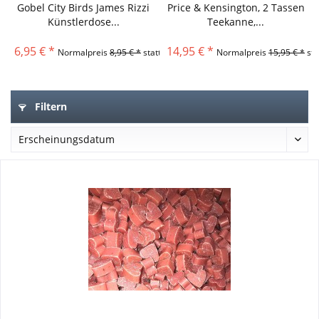
Gobel City Birds James Rizzi
Price & Kensington, 2 Tassen
Künstlerdose...
Teekanne,...
6,95 € *
14,95 € *
Normalpreis
8,95 € *
statt
Normalpreis
15,95 € *
sta
Filtern