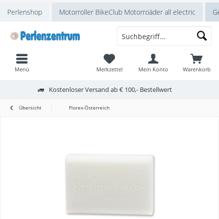
Perlenshop
Motorroller BikeClub Motorroäder all electric
Ge
Menü
Merkzettel
Mein Konto
Warenkorb
Kostenloser Versand ab € 100,- Bestellwert
Übersicht
Florex-Österreich