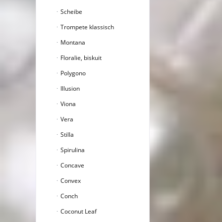
Scheibe
Trompete klassisch
Montana
Floralie, biskuit
Polygono
Illusion
Viona
Vera
Stilla
Spirulina
Concave
Convex
Conch
Coconut Leaf