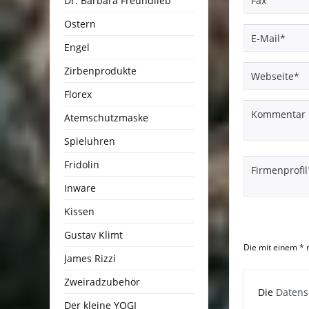
Dr. Barbara Freundlieb
Ostern
Engel
Zirbenprodukte
Florex
Atemschutzmaske
Spieluhren
Fridolin
Inware
Kissen
Gustav Klimt
Die mit einem * m
James Rizzi
Zweiradzubehör
Die
Daten
Der kleine YOGI