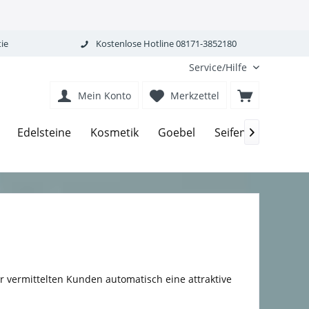
ie
Kostenlose Hotline 08171-3852180
Service/Hilfe
Mein Konto
Merkzettel
Edelsteine
Kosmetik
Goebel
Seifen-Körperpfle

er vermittelten Kunden automatisch eine attraktive