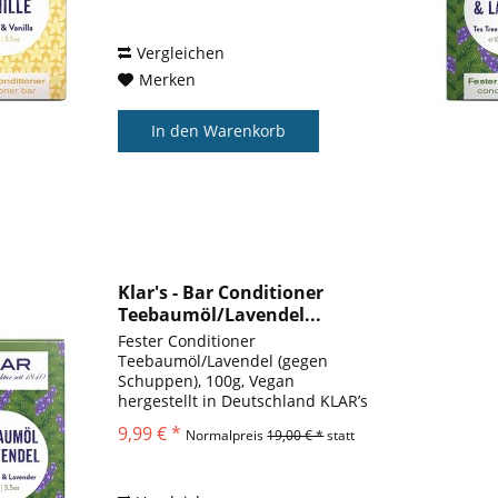
Das Aroma von Vanille und
Muskat verwöhnt...
Vergleichen
Merken
In den
Warenkorb
Klar's - Bar Conditioner
Teebaumöl/Lavendel...
Fester Conditioner
Teebaumöl/Lavendel (gegen
Schuppen), 100g, Vegan
hergestellt in Deutschland KLAR’s
fester Conditioner Teebaumöl
9,99 € *
Normalpreis
19,00 € *
statt
Lavendel macht das Haar
geschmeidig und beruhigt mit
natürlichem Teebaumöl