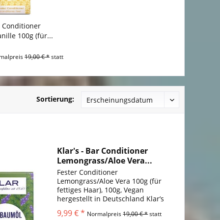
r Conditioner
ille 100g (für...
malpreis
19,00 € *
statt
Sortierung:
Klar's - Bar Conditioner
Lemongrass/Aloe Vera...
Fester Conditioner
Lemongrass/Aloe Vera 100g (für
fettiges Haar), 100g, Vegan
hergestellt in Deutschland Klar’s
fester Conditioner Lemongrass &
9,99 € *
Normalpreis
19,00 € *
statt
Aloe Vera beschwert die Haare