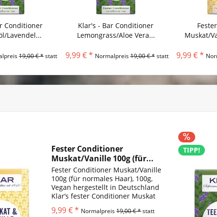
ar Conditioner
Klar's - Bar Conditioner
Feste
/Lavendel...
Lemongrass/Aloe Vera...
Muskat/Van
9,99 € *
9,99 € *
lpreis
19,00 € *
statt
Normalpreis
19,00 € *
statt
Nor
Fester Conditioner
TIPP!
Muskat/Vanille 100g (für...
Fester Conditioner Muskat/Vanille
100g (für normales Haar), 100g,
Vegan hergestellt in Deutschland
Klar’s fester Conditioner Muskat
& Vanille pflegt die Haare nach
9,99 € *
Normalpreis
19,00 € *
statt
der Haarwäsche seidig weich.