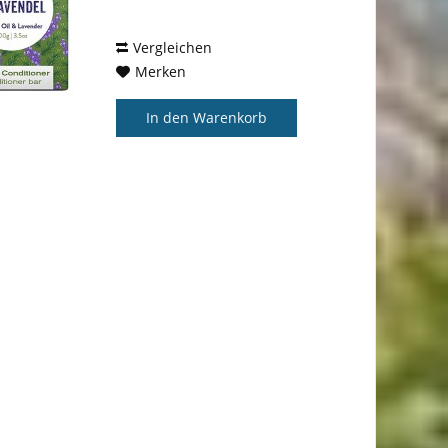
nicht und ist auch fu¨r feines
und schnell fettendes Haar...
Vergleichen
Merken
In den
Warenkorb