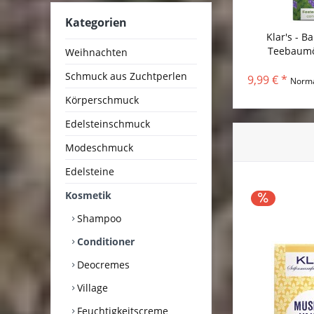
Kategorien
Klar's - B
Teebaumöl
Weihnachten
Schmuck aus Zuchtperlen
9,99 € *
Norma
Körperschmuck
Edelsteinschmuck
Modeschmuck
Edelsteine
Kosmetik
Shampoo
Conditioner
Deocremes
Village
Feuchtigkeitscreme