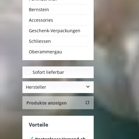
Bernstein
Accessories
Geschenk-Verpackungen
Schliessen
Oberammergau
Sofort lieferbar
Hersteller
Klar Seifen
Produkte anzeigen
Vorteile