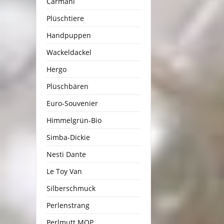
Carmani
Plüschtiere
Handpuppen
Wackeldackel
Hergo
Plüschbären
Euro-Souvenier
Himmelgrün-Bio
Simba-Dickie
Nesti Dante
Le Toy Van
Silberschmuck
Perlenstrang
Perlmutt MOP