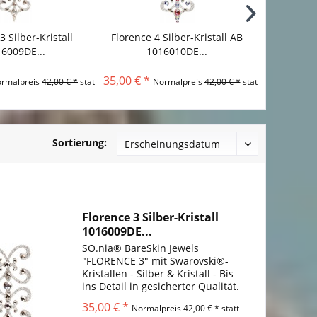
3 Silber-Kristall
Florence 4 Silber-Kristall AB
Floren
6009DE...
1016010DE...
1016011D
35,00 € *
35,00 € *
rmalpreis
42,00 € *
statt
Normalpreis
42,00 € *
statt
Sortierung:
Florence 3 Silber-Kristall
1016009DE...
SO.nia® BareSkin Jewels
"FLORENCE 3" mit Swarovski®-
Kristallen - Silber & Kristall - Bis
ins Detail in gesicherter Qualität.
Warum sollten Sie sich mit etwas
35,00 € *
Normalpreis
42,00 € *
statt
anderem zufrieden geben?