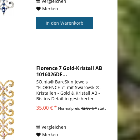
Vergleichen
Merken
In den
Warenkorb
Florence 7 Gold-Kristall AB
1016026DE...
SO.nia® BareSkin Jewels
"FLORENCE 7" mit Swarovski®-
Kristallen - Gold & Kristall AB -
Bis ins Detail in gesicherter
Qualität. Warum sollten Sie sich
35,00 € *
Normalpreis
42,00 € *
statt
mit etwas anderem zufrieden
geben? Warum wir es lieben
SO.nia Bare Skin Jewels® sind...
Vergleichen
Merken