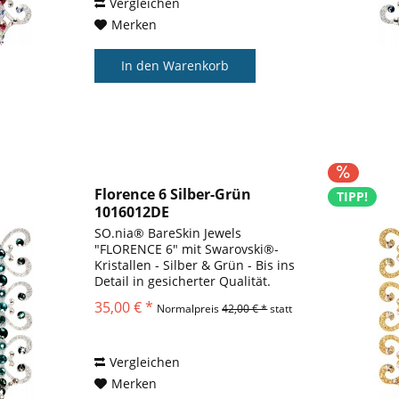
Vergleichen
Merken
In den
Warenkorb
Florence 6 Silber-Grün
TIPP!
1016012DE
Körperschmuck...
SO.nia® BareSkin Jewels
"FLORENCE 6" mit Swarovski®-
Kristallen - Silber & Grün - Bis ins
Detail in gesicherter Qualität.
Warum sollten Sie sich mit etwas
35,00 € *
Normalpreis
42,00 € *
statt
anderem zufrieden geben?
Warum wir es lieben SO.nia Bare
Skin Jewels® sind...
Vergleichen
Merken