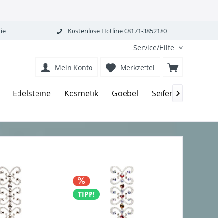
ie
Kostenlose Hotline 08171-3852180
Service/Hilfe
Mein Konto
Merkzettel
Edelsteine
Kosmetik
Goebel
Seifen-Körperpfle

TIPP!
TIPP!