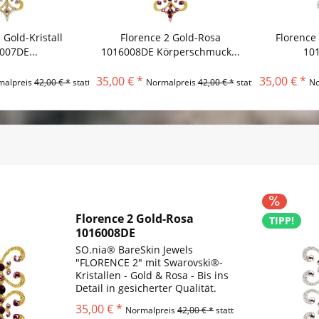
 Gold-Kristall
Florence 2 Gold-Rosa
Florence 
007DE...
1016008DE Körperschmuck...
101
35,00 € *
35,00 € *
malpreis
42,00 € *
statt
Normalpreis
42,00 € *
statt
No
Florence 2 Gold-Rosa
TIPP!
1016008DE
Körperschmuck...
SO.nia® BareSkin Jewels
"FLORENCE 2" mit Swarovski®-
Kristallen - Gold & Rosa - Bis ins
Detail in gesicherter Qualität.
Warum sollten Sie sich mit etwas
35,00 € *
Normalpreis
42,00 € *
statt
anderem zufrieden geben?