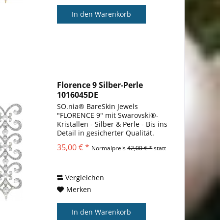
In den
Warenkorb
Florence 9 Silber-Perle
1016045DE
Körperschmuck...
SO.nia® BareSkin Jewels
"FLORENCE 9" mit Swarovski®-
Kristallen - Silber & Perle - Bis ins
Detail in gesicherter Qualität.
Warum sollten Sie sich mit etwas
35,00 € *
Normalpreis
42,00 € *
statt
anderem zufrieden geben?
Warum wir es lieben SO.nia Bare
Skin Jewels® sind...
Vergleichen
Merken
In den
Warenkorb