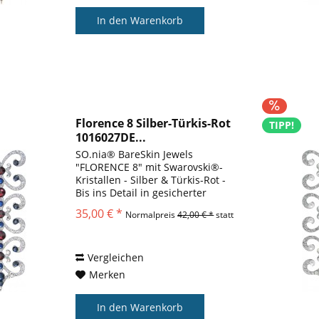
In den
Warenkorb
Florence 8 Silber-Türkis-Rot
TIPP!
1016027DE...
SO.nia® BareSkin Jewels
"FLORENCE 8" mit Swarovski®-
Kristallen - Silber & Türkis-Rot -
Bis ins Detail in gesicherter
Qualität. Warum sollten Sie sich
35,00 € *
Normalpreis
42,00 € *
statt
mit etwas anderem zufrieden
geben? Warum wir es lieben
SO.nia Bare Skin Jewels® sind...
Vergleichen
Merken
In den
Warenkorb