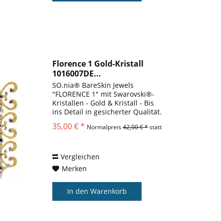
Florence 1 Gold-Kristall
1016007DE...
SO.nia® BareSkin Jewels
"FLORENCE 1" mit Swarovski®-
Kristallen - Gold & Kristall - Bis
ins Detail in gesicherter Qualität.
Warum sollten Sie sich mit etwas
35,00 € *
Normalpreis
42,00 € *
statt
anderem zufrieden geben?
Warum wir es lieben SO.nia Bare
Skin Jewels® sind...
Vergleichen
Merken
In den
Warenkorb