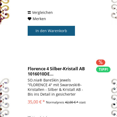
Warum wir es lieben SO.nia Bare
Skin Jewels® sind...
Vergleichen
Merken
In den
Warenkorb
Florence 4 Silber-Kristall AB
TIPP!
1016010DE...
SO.nia® BareSkin Jewels
"FLORENCE 4" mit Swarovski®-
Kristallen - Silber & Kristall AB -
Bis ins Detail in gesicherter
Qualität. Warum sollten Sie sich
35,00 € *
Normalpreis
42,00 € *
statt
mit etwas anderem zufrieden
geben? Warum wir es lieben
SO.nia Bare Skin Jewels® sind...