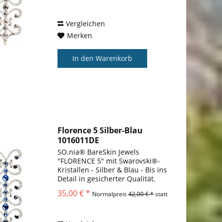
Warum wir es lieben SO.nia Bare
Skin Jewels® sind...
Vergleichen
Merken
In den
Warenkorb
Florence 5 Silber-Blau
1016011DE
Körperschmuck...
SO.nia® BareSkin Jewels
"FLORENCE 5" mit Swarovski®-
Kristallen - Silber & Blau - Bis ins
Detail in gesicherter Qualität.
Warum sollten Sie sich mit etwas
35,00 € *
Normalpreis
42,00 € *
statt
anderem zufrieden geben?
Warum wir es lieben SO.nia Bare
Skin Jewels® sind...