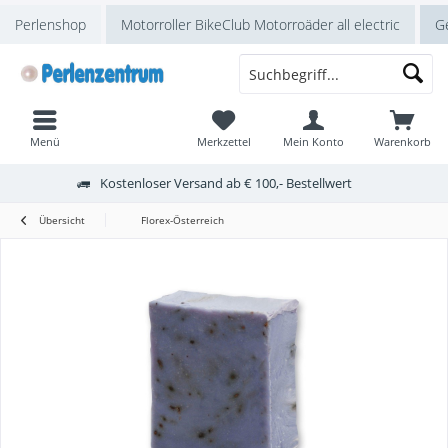
Perlenshop
Motorroller BikeClub Motorroäder all electric
Ge
Menü
Merkzettel
Mein Konto
Warenkorb
Kostenloser Versand ab € 100,- Bestellwert
Übersicht
Florex-Österreich