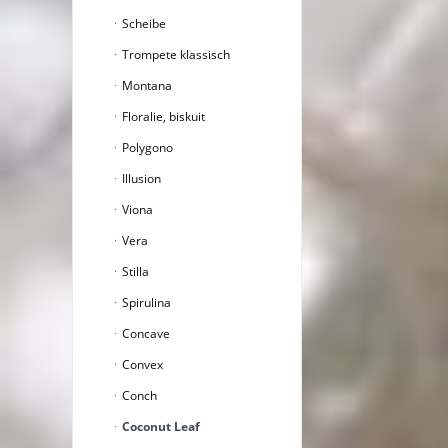
Scheibe
Trompete klassisch
Montana
Floralie, biskuit
Polygono
Illusion
Viona
Vera
Stilla
Spirulina
Concave
Convex
Conch
Coconut Leaf