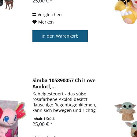
25,00 € *
Spielzeugpferd, Licht, Sound,
vielen Funktionen, für Sammler
und Kinder ab 3 Jahren...
Vergleichen
Merken
In den
Warenkorb
Simba 105890057 Chi Love
Axolotl,...
Kabelgesteuert - das süße
rosafarbene Axolotl besitzt
flauschige Regenbogenkiemen,
kann sich bewegen und richtig
laufen. Die Fernb edienung ist
Inhalt
1 Stück
am Axolotl verbunden und kann
25,00 € *
leicht gesteuert werden
Kuschelweich - das Fell des