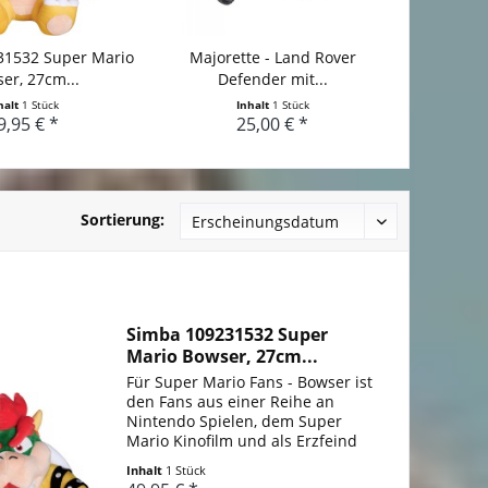
31532 Super Mario
Majorette - Land Rover
er, 27cm...
Defender mit...
halt
1 Stück
Inhalt
1 Stück
9,95 € *
25,00 € *
Sortierung:
Simba 109231532 Super
Mario Bowser, 27cm...
Für Super Mario Fans - Bowser ist
den Fans aus einer Reihe an
Nintendo Spielen, dem Super
Mario Kinofilm und als Erzfeind
von Super Mario bekannt Bowser
Inhalt
1 Stück
Plüschfigur - Bowser besticht mit