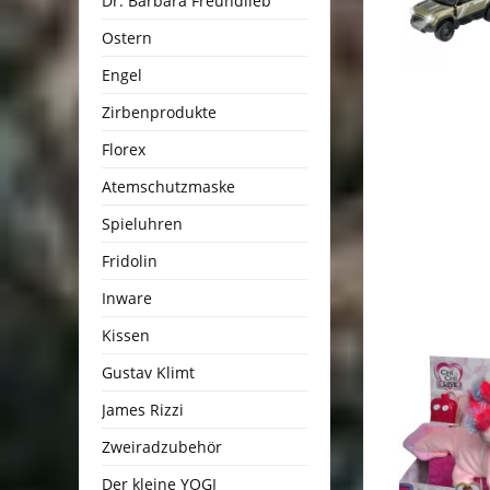
Dr. Barbara Freundlieb
Ostern
Engel
Zirbenprodukte
Florex
Atemschutzmaske
Spieluhren
Fridolin
Inware
Kissen
Gustav Klimt
James Rizzi
Zweiradzubehör
Der kleine YOGI