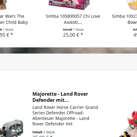
ar Wars The
Simba 105890057 Chi Love
Simba 1092
an Child Baby
Axolotl,...
Bows
oda...
lt
1 Stück
Inhalt
1 Stück
In
95 € *
25,00 € *
4
Majorette - Land Rover
Defender mit...
Land Rover Horse Carrier Grand
Series Defender Offroad-
Abenteuer Majorette - Land
Rover Defender mit
Pferdeanhänger – hochwertiges
Inhalt
1 Stück
Modellgespann mit