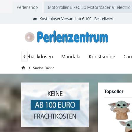
Perlenshop
Motorroller BikeClub Motorroäder all electric
Kostenloser Versand ab € 100,- Bestellwert
 Marco
Gebäckdosen
Mandala
Konstsmide
Car

Simba-Dickie
Topseller