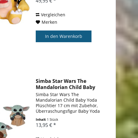
49,95 € *
seinem typischen grimmigen
Gesicht und seinem...
Vergleichen
Merken
In den
Warenkorb
Simba Star Wars The
Mandalorian Child Baby
Yoda...
Simba Star Wars The
Mandalorian Child Baby Yoda
Plüschtier 17 cm mit Zubehör,
Überraschungsfigur Baby Yoda
Plüschtier, geeignet für Jungen
Inhalt
1 Stück
und Mädchen seit den ersten
13,95 € *
Lebensmonaten, eine exakte
Nachbildung des 50-jährigen