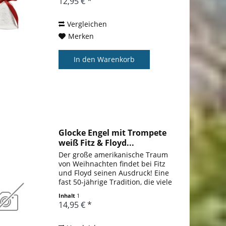
12,95 € *
aus dem Weißen Haus. Wir
freuen uns, Ihnen...
Vergleichen
Merken
In den
Warenkorb
Glocke Engel mit Trompete
weiß Fitz & Floyd...
Der große amerikanische Traum
von Weihnachten findet bei Fitz
und Floyd seinen Ausdruck! Eine
fast 50-jährige Tradition, die viele
begeisterte Sammler hat, unter
Inhalt
1
ihnen sogar einige First Ladies
14,95 € *
aus dem Weißen Haus. Wir
freuen uns, Ihnen...