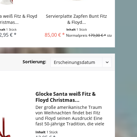
a weiß Fitz & Floyd
Servierplatte Zapfen Bunt Fitz
ristmas...
& Floyd...
halt
1 Stück
Inhalt
1 Stück
2,95 € *
85,00 € *
Normalpreis
179,00 € *
statt
Sortierung:
Glocke Santa weiß Fitz &
Floyd Christmas...
Der große amerikanische Traum
von Weihnachten findet bei Fitz
und Floyd seinen Ausdruck! Eine
fast 50-jährige Tradition, die viele
begeisterte Sammler hat, unter
Inhalt
1 Stück
ihnen sogar einige First Ladies