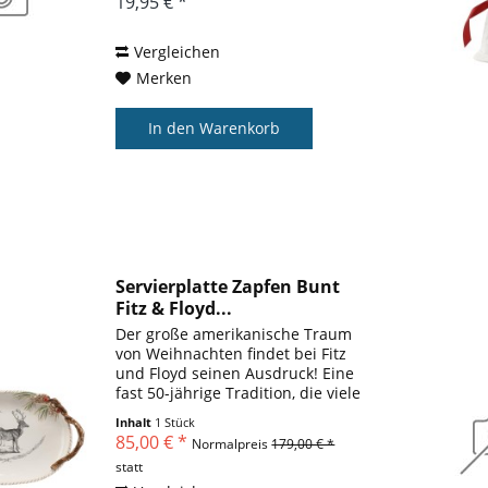
19,95 € *
aus dem Weißen Haus. Wir
freuen uns, Ihnen...
Vergleichen
Merken
In den
Warenkorb
Servierplatte Zapfen Bunt
Fitz & Floyd...
Der große amerikanische Traum
von Weihnachten findet bei Fitz
und Floyd seinen Ausdruck! Eine
fast 50-jährige Tradition, die viele
begeisterte Sammler hat, unter
Inhalt
1 Stück
ihnen sogar einige First Ladies
85,00 € *
Normalpreis
179,00 € *
aus dem Weißen Haus. Wir
statt
freuen uns, Ihnen...