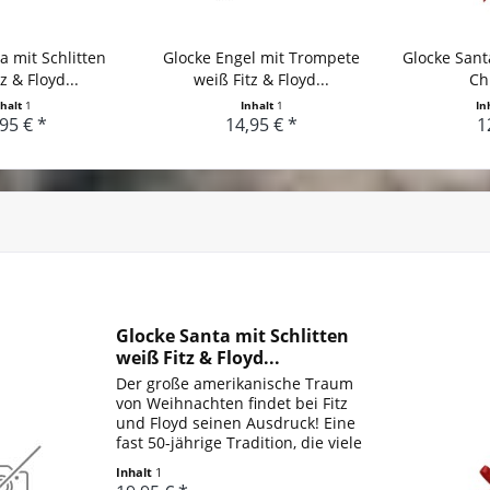
a mit Schlitten
Glocke Engel mit Trompete
Glocke Sant
z & Floyd...
weiß Fitz & Floyd...
Ch
nhalt
1
Inhalt
1
In
95 € *
14,95 € *
1
Glocke Santa mit Schlitten
weiß Fitz & Floyd...
Der große amerikanische Traum
von Weihnachten findet bei Fitz
und Floyd seinen Ausdruck! Eine
fast 50-jährige Tradition, die viele
begeisterte Sammler hat, unter
Inhalt
1
ihnen sogar einige First Ladies