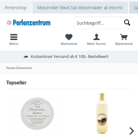
Perlenshop
Motorroller BikeClub Motorroäder all electric
Ge
Menü
Merkzettel
Mein Konto
Warenkorb
Kostenloser Versand ab € 100,- Bestellwert
Florex-Österreich
Topseller