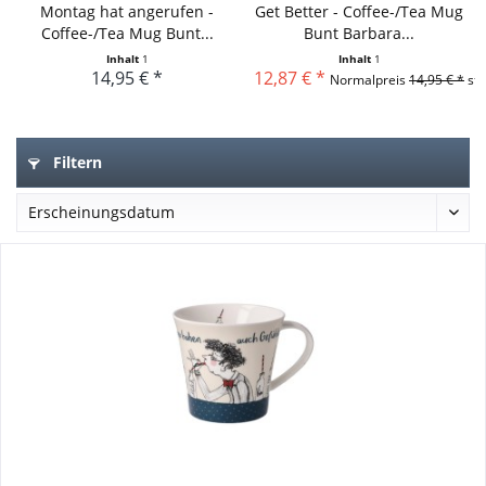
Montag hat angerufen -
Get Better - Coffee-/Tea Mug
Coffee-/Tea Mug Bunt...
Bunt Barbara...
Inhalt
1
Inhalt
1
14,95 € *
12,87 € *
Normalpreis
14,95 € *
sta
Filtern