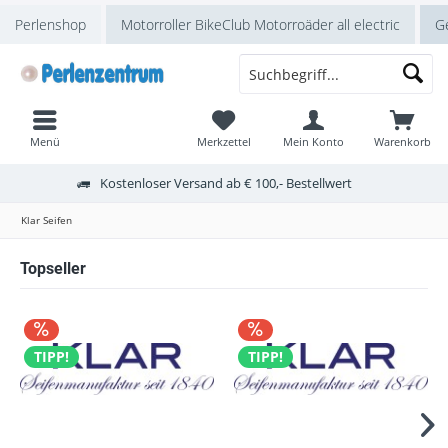
Perlenshop
Motorroller BikeClub Motorroäder all electric
Ge
Menü
Merkzettel
Mein Konto
Warenkorb
Kostenloser Versand ab € 100,- Bestellwert
Klar Seifen
Topseller
TIPP!
TIPP!