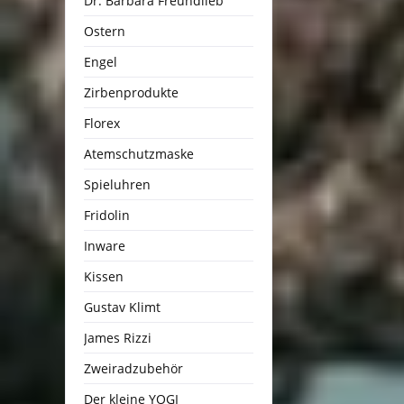
Dr. Barbara Freundlieb
Ostern
Engel
Zirbenprodukte
Florex
Atemschutzmaske
Spieluhren
Fridolin
Inware
Kissen
Gustav Klimt
James Rizzi
Zweiradzubehör
Der kleine YOGI