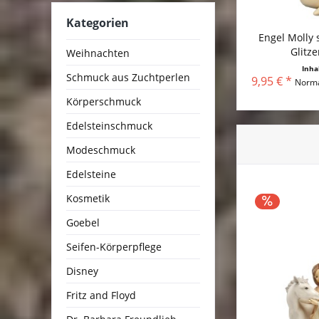
Kategorien
Engel Molly 
Glitze
Weihnachten
Inha
Schmuck aus Zuchtperlen
9,95 € *
Norma
Körperschmuck
Edelsteinschmuck
Modeschmuck
Edelsteine
Kosmetik
Goebel
Seifen-Körperpflege
Disney
Fritz and Floyd