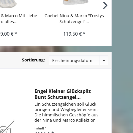
 & Marco Mit Liebe
Goebel Nina & Marco "Frostys
Goebel N
rd alles...
Schutzengel"...
"Ha
9,00 € *
119,50 € *
Sortierung:
Engel Kleiner Glückspilz
Bunt Schutzengel...
Ein Schutzengelchen soll Glück
bringen und Wegbegleiter sein.
Die himmlischen Geschöpfe aus
der Nina und Marco Kollektion
stehen für Freundschaft,
Inhalt
1
Gesundheit, Liebe und vieles