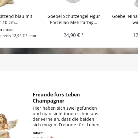
sitzend blau mit
Goebel Schutzengel Figur
Goebel Nina
r 10 cm...
Porzellan Mehrfarbig...
wi
lt
1 Stück
24,90 € *
12
lpreis
12,95 € *
statt
Freunde fürs Leben
Champagner
Himmelsboten...
Hier haben sich zwei gefunden
und man sieht ihnen schon aus
der Ferne an, dass die beiden
sich mögen. Freunde fürs Leben
Limited Edition: 1.999 Stück mit
Inhalt
1
Zertifikat