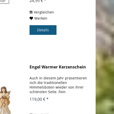
24,95 € *
mehr. In liebevoll dekorierten
Geschenktütchen verpackt sind...
Vergleichen
Merken
Details
Engel Warmer Kerzenschein
Auch in diesem Jahr präsentieren
sich die traditionellen
Himmelsboten wieder von ihrer
schönsten Seite. Fein
ausgearbeitete, detaillierte
119,00 € *
Blüten und Sterne kommen
durch die geschickte
handwerkliche Umsetzung