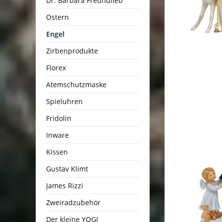
Dr. Barbara Freundlieb
Ostern
Engel
Zirbenprodukte
Florex
Atemschutzmaske
Spieluhren
Fridolin
Inware
Kissen
Gustav Klimt
James Rizzi
Zweiradzubehör
Der kleine YOGI