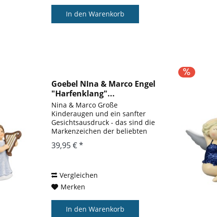
In den
Warenkorb
Goebel NIna & Marco Engel
"Harfenklang"...
Nina & Marco Große
Kinderaugen und ein sanfter
Gesichtsausdruck - das sind die
Markenzeichen der beliebten
Nina und Marco Figuren, die seit
39,95 € *
1992 in enger Zusammenarbeit
mit Julia E. Limpke entstehen. Die
Künstlerin fängt die schönsten...
Vergleichen
Merken
In den
Warenkorb