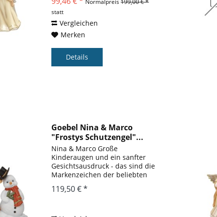
99,46 € *
Normalpreis
199,00 € *
statt
Vergleichen
Merken
Details
Goebel Nina & Marco
"Frostys Schutzengel"...
Nina & Marco Große
Kinderaugen und ein sanfter
Gesichtsausdruck - das sind die
Markenzeichen der beliebten
Nina und Marco Figuren, die seit
119,50 € *
1992 in enger Zusammenarbeit
mit Julia E. Limpke entstehen. Die
Künstlerin fängt die schönsten...