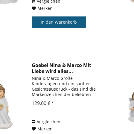
Vergleichen
Merken
In den
Warenkorb
Goebel Nina & Marco Mit
Liebe wird alles...
Nina & Marco Große
Kinderaugen und ein sanfter
Gesichtsausdruck - das sind die
Markenzeichen der beliebten
Nina und Marco Figuren, die seit
129,00 € *
1992 in enger Zusammenarbeit
mit Julia E. Limpke entstehen. Die
Künstlerin fängt die schönsten...
Vergleichen
Merken