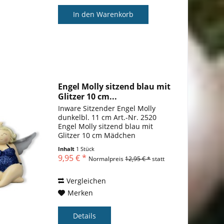
In den
Warenkorb
Engel Molly sitzend blau mit
Glitzer 10 cm...
Inware Sitzender Engel Molly
dunkelbl. 11 cm Art.-Nr. 2520
Engel Molly sitzend blau mit
Glitzer 10 cm Mädchen
Rubensfrau mollige Dame in
Inhalt
1 Stück
Dessous Dicke Frau Schutzengel
9,95 € *
Normalpreis
12,95 € *
statt
Figur
Vergleichen
Merken
Details