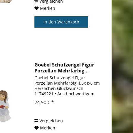
wunderbar zur Geltung. Engel...
Vergleichen
Merken
In den
Warenkorb
Goebel Schutzengel Figur
Porzellan Mehrfarbig...
Goebel Schutzengel Figur
Porzellan Mehrfarbig 4.5x4x8 cm
Herzlichen Glückwunsch
11749221 • Aus hochwertigem
Porzellan • Mit viel Liebe zum
24,90 € *
Detail gestaltet • Ideal auch als
Geschenk L/B/H in cm: 4.50 / 4.00
/ 8.00 Material: Porzellan Ein...
Vergleichen
Merken