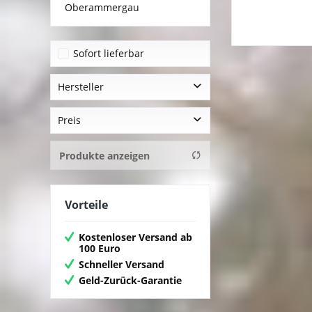
Oberammergau
Sofort lieferbar
Hersteller
_
Preis
Goebel
Inware
Produkte anzeigen
von
9,95 €
bis
129,00 €
Vorteile
Kostenloser Versand ab
100 Euro
Schneller Versand
Geld-Zurück-Garantie