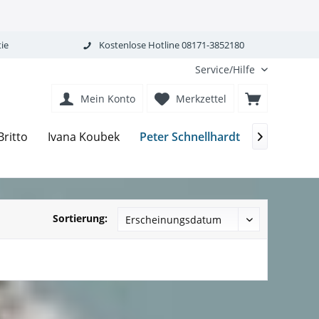
ie
Kostenlose Hotline 08171-3852180
Service/Hilfe
Mein Konto
Merkzettel
Peter Schnellhardt
ritto
Ivana Koubek
Charles Fa

Sortierung: