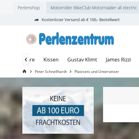
Perlenshop
Motorroller BikeClub Motorroäder all electric
Kostenloser Versand ab € 100,- Bestellwert
dolin
Inware
Kissen
Gustav Klimt
James Rizzi

Peter Schnellhardt
Platzsets und Untersetzer