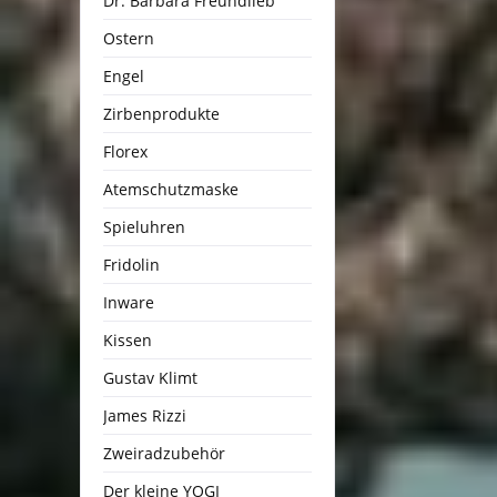
Dr. Barbara Freundlieb
Ostern
Engel
Zirbenprodukte
Florex
Atemschutzmaske
Spieluhren
Fridolin
Inware
Kissen
Gustav Klimt
James Rizzi
Zweiradzubehör
Der kleine YOGI