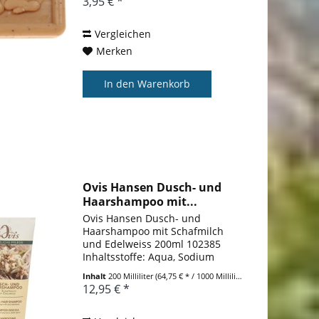
3,95 € *
Kernelate, Aqua, Glycerin,
Parfum, Palm Acid, Prunus
Amygdalus...
Vergleichen
Merken
In den
Warenkorb
Ovis Hansen Dusch- und
Haarshampoo mit...
Ovis Hansen Dusch- und
Haarshampoo mit Schafmilch
und Edelweiss 200ml 102385
Inhaltsstoffe: Aqua, Sodium
Lauroyl Sarcosinate,
Inhalt
200 Milliliter
(64,75 € * / 1000 Milliliter)
Cocamidopropyl Betaine, Guar
12,95 € *
Hydroxypropyltrimonium
Chloride, Sheep Milk,