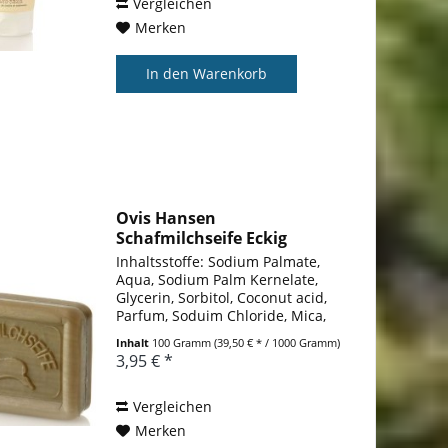
Leontopodium Alpinum Extract,...
Vergleichen
Merken
In den
Warenkorb
Ovis Hansen
Schafmilchseife Eckig
Heroes 8,5 X...
Inhaltsstoffe: Sodium Palmate,
Aqua, Sodium Palm Kernelate,
Glycerin, Sorbitol, Coconut acid,
Parfum, Soduim Chloride, Mica,
Sheep Milk, Tetrasodium
Inhalt
100 Gramm
(39,50 € * / 1000 Gramm)
Glutamate Diacetate, Limonene,
3,95 € *
Coumarin, Hydroxycitronellal,
Alpha-Isomethyl Ionone, CI...
Vergleichen
Merken