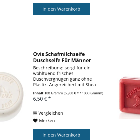
In den
Warenkorb
Ovis Schafmilchseife
Duschseife Für Männer
100g...
Beschreibung: sorgt für ein
wohltuend frisches
Duschvergnügen ganz ohne
Plastik. Angereichert mit Shea
Butter, Schafmilch und
Inhalt
100 Gramm
(65,00 € * / 1000 Gramm)
wertvollem Mandelöl verwöhnt
6,50 € *
die OVIS Duschseife mit viel
Feuchtigkeit und
langanhaltender Pflege.
Vergleichen
Aufgrund...
Merken
In den
Warenkorb