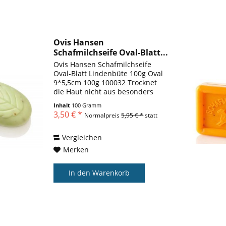
Ovis Hansen
Schafmilchseife Oval-Blatt...
Ovis Hansen Schafmilchseife
Oval-Blatt Lindenbüte 100g Oval
9*5,5cm 100g 100032 Trocknet
die Haut nicht aus besonders
Hautverträglich Größe: 9*5,5 cm
Inhalt
100 Gramm
Die Ovis - Schafmilchseife vereint
3,50 € *
Normalpreis
5,95 € *
statt
alles, was wirklich gute
Körperpflege braucht. Sie...
Vergleichen
Merken
In den
Warenkorb