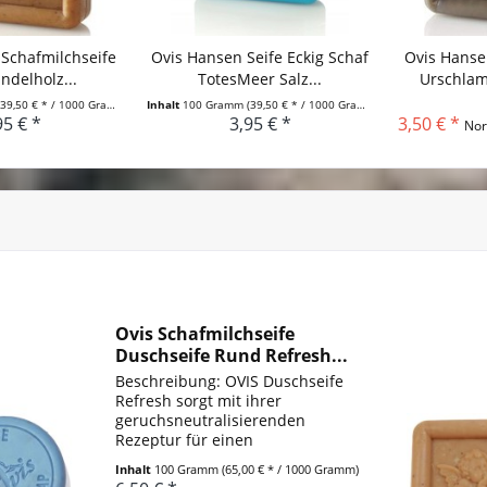
Schafmilchseife
Ovis Hansen Seife Eckig Schaf
Ovis Hanse
andelholz...
TotesMeer Salz...
Urschlam
(39,50 € * / 1000 Gramm)
Inhalt
100 Gramm
(39,50 € * / 1000 Gramm)
95 € *
3,95 € *
3,50 € *
Nor
Ovis Schafmilchseife
Duschseife Rund Refresh...
Beschreibung: OVIS Duschseife
Refresh sorgt mit ihrer
geruchsneutralisierenden
Rezeptur für einen
außergewöhnlichen Frischekick
Inhalt
100 Gramm
(65,00 € * / 1000 Gramm)
nach sportlicher Betätigung. Die