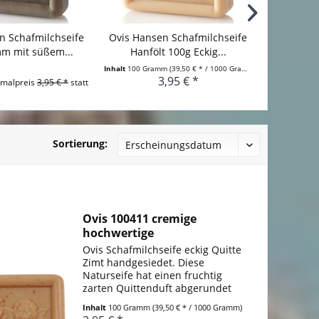
n Schafmilchseife
Ovis Hansen Schafmilchseife
Ovis Hans
m mit süßem...
Hanfölt 100g Eckig...
einem
Inhalt
100 Gramm
(39,50 € * / 1000 Gramm)
Inhalt
100 Gr
3,95 € *
malpreis
3,95 € *
statt
Sortierung:
Ovis 100411 cremige
hochwertige
Schafmilchseife...
Ovis Schafmilchseife eckig Quitte
Zimt handgesiedet. Diese
Naturseife hat einen fruchtig
zarten Quittenduft abgerundet
mit wärmendem Zimt Duft.
Inhalt
100 Gramm
(39,50 € * / 1000 Gramm)
Sodium Palmate, Sodium Palm