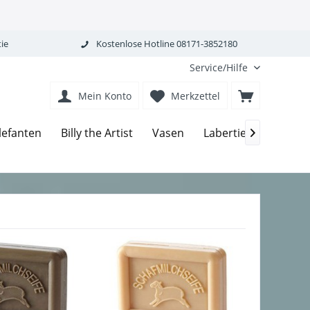
ie
Kostenlose Hotline 08171-3852180
Service/Hilfe
Mein Konto
Merkzettel
Ovis-
lefanten
Billy the Artist
Vasen
Labertiere
