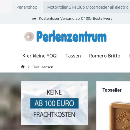
Perlenshop
Motorroller BikeClub Motorroäder all electric
Kostenloser Versand ab € 100,- Bestellwert
zubehör
Der kleine YOGI
Tassen
Romero Britto

Ovis-Hansen
Topseller