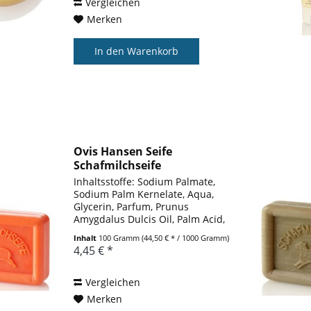
wertvollem...
Vergleichen
Merken
In den
Warenkorb
Ovis Hansen Seife
Schafmilchseife
Blutorange...
Inhaltsstoffe: Sodium Palmate,
Sodium Palm Kernelate, Aqua,
Glycerin, Parfum, Prunus
Amygdalus Dulcis Oil, Palm Acid,
Butyrospermum Parkii Butter,
Inhalt
100 Gramm
(44,50 € * / 1000 Gramm)
Sodium Chloride, Sheep Milk,
4,45 € *
Palm Kernel Acid, Etidronic Acid,
Tetrasodium EDTA, Sodium...
Vergleichen
Merken