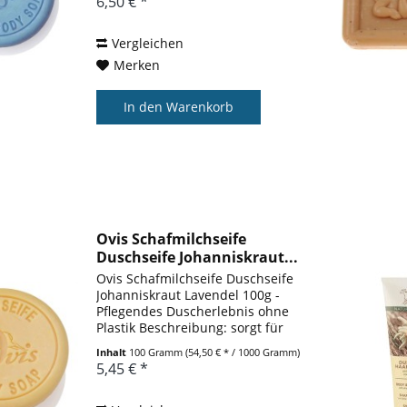
6,50 € *
pflegende Formel mit Shea
Butter, Schafmilch und
wertvollem Mandelöl...
Vergleichen
Merken
In den
Warenkorb
Ovis Schafmilchseife
Duschseife Johanniskraut...
Ovis Schafmilchseife Duschseife
Johanniskraut Lavendel 100g -
Pflegendes Duscherlebnis ohne
Plastik Beschreibung: sorgt für
ein wohltuend frisches
Inhalt
100 Gramm
(54,50 € * / 1000 Gramm)
Duschvergnügen ganz ohne
5,45 € *
Plastik. Angereichert mit Shea
Butter, Schafmilch und