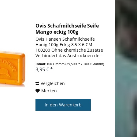
Ovis Schafmilchseife Seife
Mango eckig 100g
Ovis Hansen Schafmilchseife
Honig 100g Eckig 8,5 X 6 CM
100200 Ohne chemische Zusätze
Verhindert das Austrocknen der
Haut Für empfindliche und
Inhalt
100 Gramm
(39,50 € * / 1000 Gramm)
strapazierte Haut Größe 8,5 x 6
3,95 € *
cm Die Ovis - Schafmilchseife
vereint alles, was wirklich gute...
Vergleichen
Merken
In den
Warenkorb