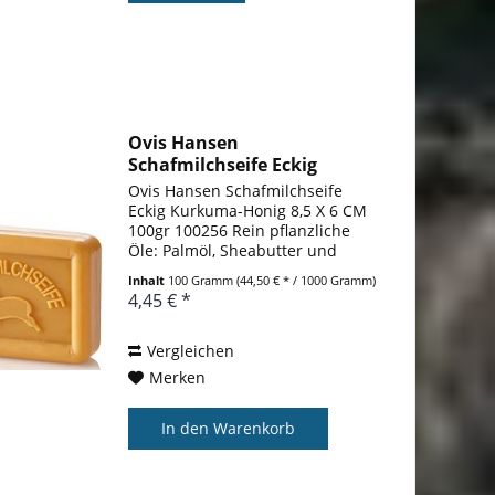
Ovis Hansen
Schafmilchseife Eckig
Kurkuma-Honig...
Ovis Hansen Schafmilchseife
Eckig Kurkuma-Honig 8,5 X 6 CM
100gr 100256 Rein pflanzliche
Öle: Palmöl, Sheabutter und
Mandelöl Mit Schafmilch
Inhalt
100 Gramm
(44,50 € * / 1000 Gramm)
Hautpflegend Inhaltsstoffe:
4,45 € *
Sodium Palmate, Sodium Palm
Kernelate, Aqua, Glycerin,
Parfum, Palm...
Vergleichen
Merken
In den
Warenkorb