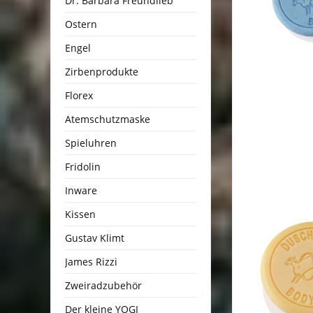
Dr. Barbara Freundlieb
Ostern
Engel
Zirbenprodukte
Florex
Atemschutzmaske
Spieluhren
Fridolin
Inware
Kissen
Gustav Klimt
James Rizzi
Zweiradzubehör
Der kleine YOGI