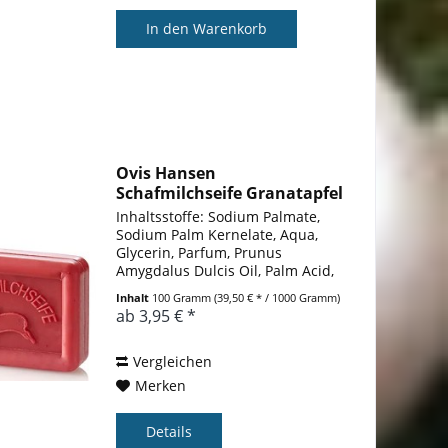
In den
Warenkorb
Ovis Hansen
Schafmilchseife Granatapfel
100g...
Inhaltsstoffe: Sodium Palmate,
Sodium Palm Kernelate, Aqua,
Glycerin, Parfum, Prunus
Amygdalus Dulcis Oil, Palm Acid,
Butyrospermum Parkii Butter,
Inhalt
100 Gramm
(39,50 € * / 1000 Gramm)
Sodium Chloride, Sheep Milk,
ab 3,95 € *
Palm Kernel Acid, Prunus
Armeniaca Seed Powder,
Etidronic...
Vergleichen
Merken
Details