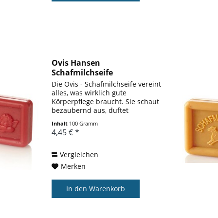
Ovis Hansen
Schafmilchseife
Winterorange 100g...
Die Ovis - Schafmilchseife vereint
alles, was wirklich gute
Körperpflege braucht. Sie schaut
bezaubernd aus, duftet
wunderbar harmonisch und hat
Inhalt
100 Gramm
eine hervorragende Qualität.
4,45 € *
Durch die hochwertigen
pflanzlichen Öle (Palmöl,
Kokosöl,...
Vergleichen
Merken
In den
Warenkorb