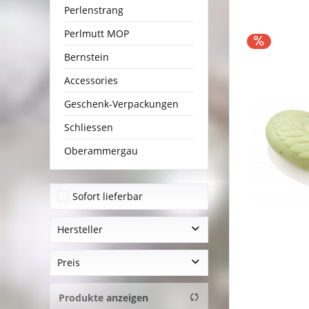
Perlenstrang
Perlmutt MOP
Bernstein
Accessories
Geschenk-Verpackungen
Schliessen
Oberammergau
Sofort lieferbar
Hersteller
HanSen Ovis GmbH
Preis
Puma
Produkte anzeigen
von
3,20 €
bis
29,95 €