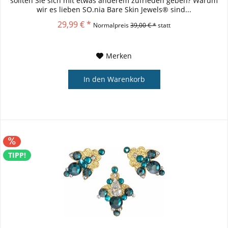
sollten Sie sich mit etwas anderem zufrieden geben? Warum
wir es lieben SO.nia Bare Skin Jewels® sind...
29,99 € *
Normalpreis
39,00 € *
statt
Merken
In den
Warenkorb
TIPP!