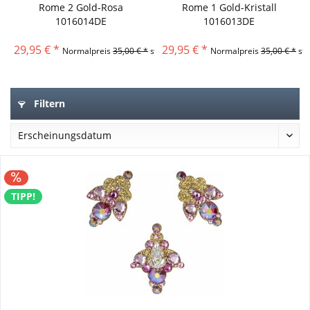
Rome 2 Gold-Rosa
Rome 1 Gold-Kristall
1016014DE
1016013DE
Körperschmuck...
Körperschmuck...
29,95 € *
29,95 € *
Normalpreis
35,00 € *
statt
Normalpreis
35,00 € *
sta
Filtern
TIPP!