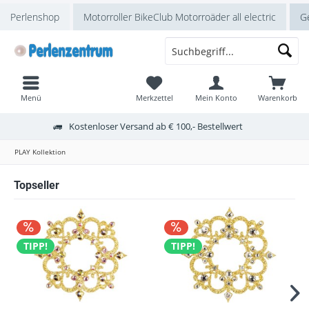
Perlenshop
Motorroller BikeClub Motorroäder all electric
Ge
Menü
Merkzettel
Mein Konto
Warenkorb
Kostenloser Versand ab € 100,- Bestellwert
PLAY Kollektion
Topseller
TIPP!
TIPP!