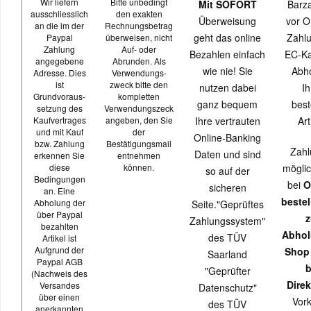
Wir liefern
Bitte unbedingt
Mit SOFORT
Barz
ausschliesslich
den exakten
Überweisung
vor O
an die im der
Rechnungsbetrag
geht das online
Zahlu
Paypal
überweisen, nicht
Zahlung
Auf- oder
Bezahlen einfach
EC-Ka
angegebene
Abrunden. Als
wie nie! Sie
Abh
Adresse. Dies
Verwendungs-
ist
zweck bitte den
nutzen dabei
Ih
Grundvoraus-
kompletten
ganz bequem
best
setzung des
Verwendungszeck
Kaufvertrages
angeben, den Sie
Ihre vertrauten
Art
und mit Kauf
der
Online-Banking
bzw. Zahlung
Bestätigungsmail
Zahl
Daten und sind
erkennen Sie
entnehmen
diese
können.
möglic
so auf der
Bedingungen
bei
O
sicheren
an. Eine
beste
Abholung der
Seite."Geprüftes
über Paypal
z
Zahlungssystem"
bezahlten
Abhol
des TÜV
Artikel ist
Aufgrund der
Shop
Saarland
Paypal AGB
b
"Geprüfter
(Nachweis des
Direk
Versandes
Datenschutz"
über einen
Vor
des TÜV
anerkannten