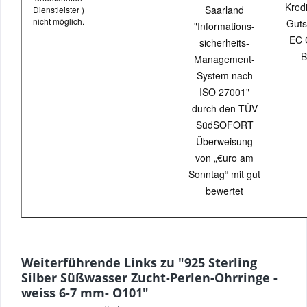
Kredi
Saarland
Dienstleister )
nicht möglich.
Guts
"Informations-
EC 
sicherheits-
B
Management-
System nach
ISO 27001"
durch den TÜV
SüdSOFORT
Überweisung
von „€uro am
Sonntag“ mit gut
bewertet
Weiterführende Links zu "925 Sterling
Silber Süßwasser Zucht-Perlen-Ohrringe -
weiss 6-7 mm- O101"