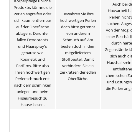
Körperpflege übliche
Auch bei d
Produkte, könnne die
Hausarbeit h
Perlen angreifen oder
Bewahren Sie ihre
Perlen nicht'
sich kaum entfernbar
hochwertigen Perlen
suchen. Abge
auf der Oberfläche
doch bitte getrennt
von der Möglic
ablagern. Darunter
von anderem
einer Beschäd
fallen Deodorants
Schmuch auf. Am
durch härte
und Haarspray's
besten doch in dem
Gegenstände k
genauso wie
mitgeliefertem
sich auch die
Kosmetik und
Stoffbeutel. Damit
Haushaltsrein
Parfüms. Bitte also
verhindern Sie ein
enthalten
Ihren hochwertigen
zerkratzen der edlen
chemischen Zu
Perlenschmuck erst
Oberfläche.
und Lösungsm
nach dem schminken
die Perlen angr
anlegen und beim
Friseurbesuch zu
Hause lassen.