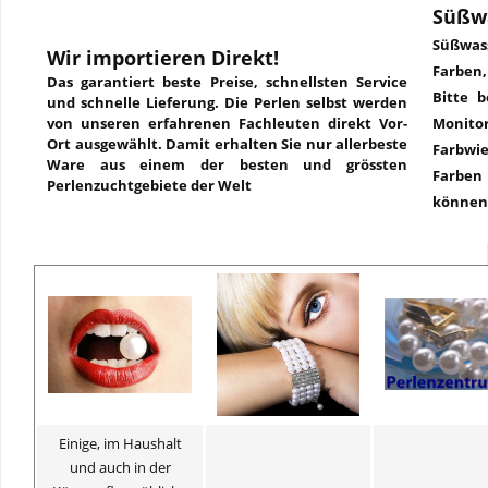
Süßw
Süßwass
Wir importieren Direkt!
Farben
Das garantiert beste Preise, schnellsten Service
Bitte b
und schnelle Lieferung. Die Perlen selbst werden
von unseren erfahrenen Fachleuten direkt Vor-
Monit
Ort ausgewählt. Damit erhalten Sie nur allerbeste
Farbw
Ware aus einem der besten und grössten
Farbe
Perlenzuchtgebiete der Welt
können
Einige, im Haushalt
und auch in der