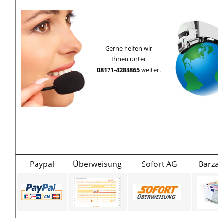
Gerne helfen wir
Ihnen unter
08171-4288865
weiter.
Paypal
Überweisung
Sofort AG
Barz