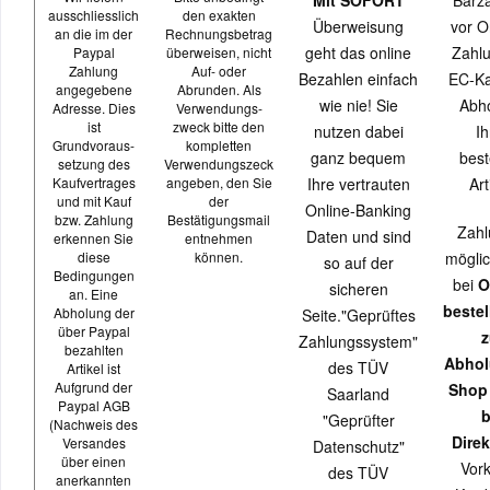
Mit SOFORT
Barz
ausschliesslich
den exakten
Überweisung
vor O
an die im der
Rechnungsbetrag
geht das online
Zahlu
Paypal
überweisen, nicht
Zahlung
Auf- oder
Bezahlen einfach
EC-Ka
angegebene
Abrunden. Als
wie nie! Sie
Abh
Adresse. Dies
Verwendungs-
ist
zweck bitte den
nutzen dabei
Ih
Grundvoraus-
kompletten
ganz bequem
best
setzung des
Verwendungszeck
Kaufvertrages
angeben, den Sie
Ihre vertrauten
Art
und mit Kauf
der
Online-Banking
bzw. Zahlung
Bestätigungsmail
Zahl
Daten und sind
erkennen Sie
entnehmen
diese
können.
möglic
so auf der
Bedingungen
bei
O
sicheren
an. Eine
beste
Abholung der
Seite."Geprüftes
über Paypal
z
Zahlungssystem"
bezahlten
Abhol
des TÜV
Artikel ist
Aufgrund der
Shop
Saarland
Paypal AGB
b
"Geprüfter
(Nachweis des
Direk
Versandes
Datenschutz"
über einen
Vor
des TÜV
anerkannten