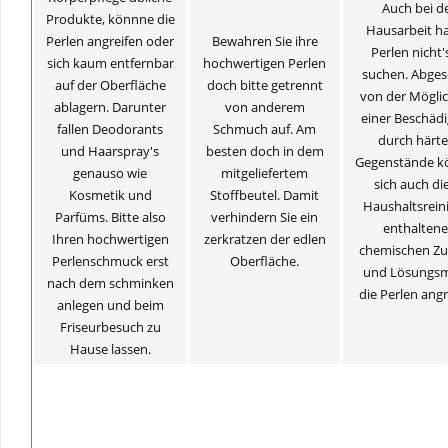
Auch bei d
Produkte, könnne die
Hausarbeit h
Perlen angreifen oder
Bewahren Sie ihre
Perlen nicht'
sich kaum entfernbar
hochwertigen Perlen
suchen. Abge
auf der Oberfläche
doch bitte getrennt
von der Möglic
ablagern. Darunter
von anderem
einer Beschäd
fallen Deodorants
Schmuch auf. Am
durch härte
und Haarspray's
besten doch in dem
Gegenstände k
genauso wie
mitgeliefertem
sich auch die
Kosmetik und
Stoffbeutel. Damit
Haushaltsrein
Parfüms. Bitte also
verhindern Sie ein
enthalten
Ihren hochwertigen
zerkratzen der edlen
chemischen Zu
Perlenschmuck erst
Oberfläche.
und Lösungsm
nach dem schminken
die Perlen angr
anlegen und beim
Friseurbesuch zu
Hause lassen.