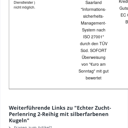
Kredi
Saarland
Dienstleister )
nicht möglich.
Guts
"Informations-
EC 
sicherheits-
B
Management-
System nach
ISO 27001"
durch den TÜV
Süd. SOFORT
Überweisung
von "€uro am
Sonntag" mit gut
bewertet
Weiterführende Links zu "Echter Zucht-
Perlenring 2-Reihig mit silberfarbenen
Kugeln"
Fragen zum Artikel?