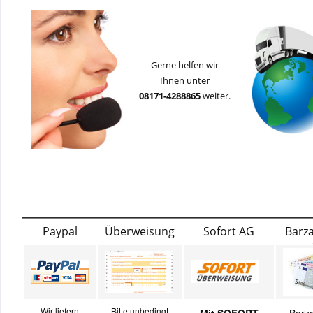
Gerne helfen wir
Ihnen unter
08171-4288865
weiter.
Paypal
Überweisung
Sofort AG
Barz
Wir liefern
Bitte unbedingt