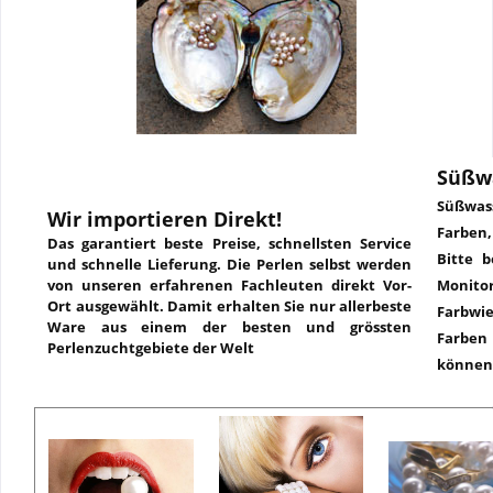
Süßw
Süßwass
Wir importieren Direkt!
Farben
Das garantiert beste Preise, schnellsten Service
Bitte b
und schnelle Lieferung. Die Perlen selbst werden
von unseren erfahrenen Fachleuten direkt Vor-
Monit
Ort ausgewählt. Damit erhalten Sie nur allerbeste
Farbw
Ware aus einem der besten und grössten
Farbe
Perlenzuchtgebiete der Welt
können