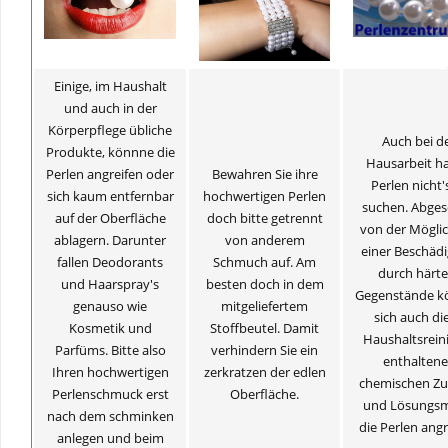
Einige, im Haushalt
und auch in der
Körperpflege übliche
Auch bei d
Produkte, könnne die
Hausarbeit h
Perlen angreifen oder
Bewahren Sie ihre
Perlen nicht'
sich kaum entfernbar
hochwertigen Perlen
suchen. Abge
auf der Oberfläche
doch bitte getrennt
von der Möglic
ablagern. Darunter
von anderem
einer Beschäd
fallen Deodorants
Schmuch auf. Am
durch härte
und Haarspray's
besten doch in dem
Gegenstände k
genauso wie
mitgeliefertem
sich auch die
Kosmetik und
Stoffbeutel. Damit
Haushaltsrein
Parfüms. Bitte also
verhindern Sie ein
enthalten
Ihren hochwertigen
zerkratzen der edlen
chemischen Zu
Perlenschmuck erst
Oberfläche.
und Lösungsm
nach dem schminken
die Perlen angr
anlegen und beim