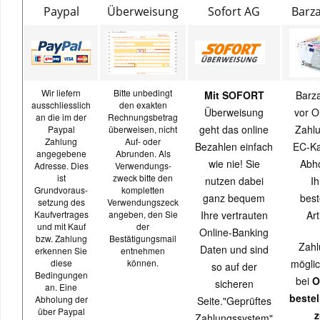
Paypal
Überweisung
Sofort AG
Barz
Wir liefern
Bitte unbedingt
Mit SOFORT
Barz
ausschliesslich
den exakten
Überweisung
vor O
an die im der
Rechnungsbetrag
geht das online
Zahlu
Paypal
überweisen, nicht
Zahlung
Auf- oder
Bezahlen einfach
EC-Ka
angegebene
Abrunden. Als
wie nie! Sie
Abh
Adresse. Dies
Verwendungs-
ist
zweck bitte den
nutzen dabei
Ih
Grundvoraus-
kompletten
ganz bequem
best
setzung des
Verwendungszeck
Kaufvertrages
angeben, den Sie
Ihre vertrauten
Art
und mit Kauf
der
Online-Banking
bzw. Zahlung
Bestätigungsmail
Zahl
Daten und sind
erkennen Sie
entnehmen
diese
können.
möglic
so auf der
Bedingungen
bei
O
sicheren
an. Eine
beste
Abholung der
Seite."Geprüftes
über Paypal
z
Zahlungssystem"