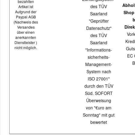
bezahlten
Abhol
des TÜV
Artikel ist
Aufgrund der
Shop
Saarland
Paypal AGB
b
"Geprüfter
(Nachweis des
Direk
Versandes
Datenschutz"
über einen
Vor
des TÜV
anerkannten
Kredi
Saarland
Dienstleister )
nicht möglich.
Guts
"Informations-
EC 
sicherheits-
B
Management-
System nach
ISO 27001"
durch den TÜV
Süd. SOFORT
Überweisung
von "€uro am
Sonntag" mit gut
bewertet