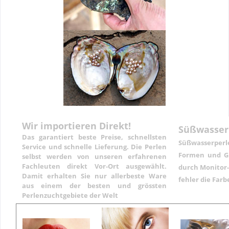
Wir importieren Direkt!
Süßwasser
Das garantiert beste Preise, schnellsten
Süßwasserper
Service und schnelle Lieferung. Die Perlen
Formen und Gr
selbst werden von unseren erfahrenen
Fachleuten direkt Vor-Ort ausgewählt.
durch Monitor-
Damit erhalten Sie nur allerbeste Ware
fehler die Far
aus einem der besten und grössten
Perlenzuchtgebiete der Welt