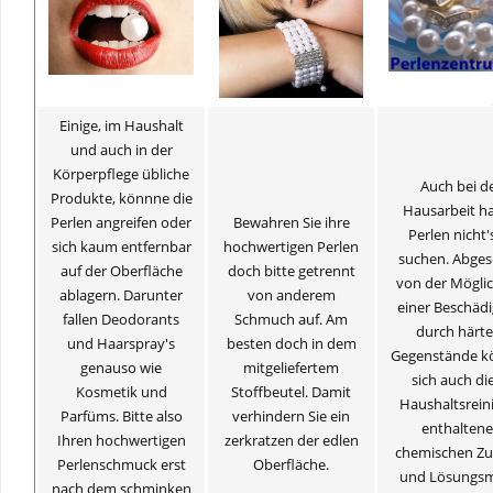
Einige, im Haushalt
und auch in der
Körperpflege übliche
Auch bei d
Produkte, könnne die
Hausarbeit h
Perlen angreifen oder
Bewahren Sie ihre
Perlen nicht'
sich kaum entfernbar
hochwertigen Perlen
suchen. Abge
auf der Oberfläche
doch bitte getrennt
von der Möglic
ablagern. Darunter
von anderem
einer Beschäd
fallen Deodorants
Schmuch auf. Am
durch härte
und Haarspray's
besten doch in dem
Gegenstände k
genauso wie
mitgeliefertem
sich auch die
Kosmetik und
Stoffbeutel. Damit
Haushaltsrein
Parfüms. Bitte also
verhindern Sie ein
enthalten
Ihren hochwertigen
zerkratzen der edlen
chemischen Zu
Perlenschmuck erst
Oberfläche.
und Lösungsm
nach dem schminken