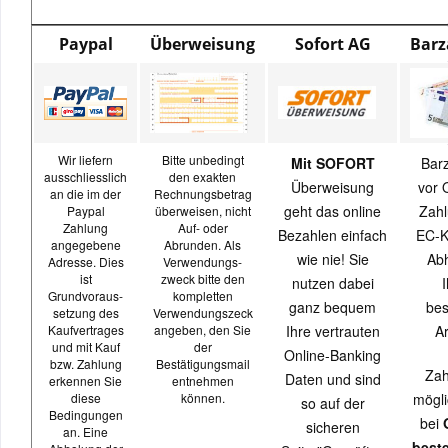
Paypal
Überweisung
Sofort AG
Barz
Wir liefern
Bitte unbedingt
Mit SOFORT
Bar
ausschliesslich
den exakten
Überweisung
vor 
an die im der
Rechnungsbetrag
geht das online
Zahl
Paypal
überweisen, nicht
Zahlung
Auf- oder
Bezahlen einfach
EC-K
angegebene
Abrunden. Als
wie nie! Sie
Ab
Adresse. Dies
Verwendungs-
ist
zweck bitte den
nutzen dabei
I
Grundvoraus-
kompletten
ganz bequem
bes
setzung des
Verwendungszeck
Kaufvertrages
angeben, den Sie
Ihre vertrauten
Ar
und mit Kauf
der
Online-Banking
bzw. Zahlung
Bestätigungsmail
Zah
Daten und sind
erkennen Sie
entnehmen
diese
können.
mögli
so auf der
Bedingungen
bei
sicheren
an. Eine
best