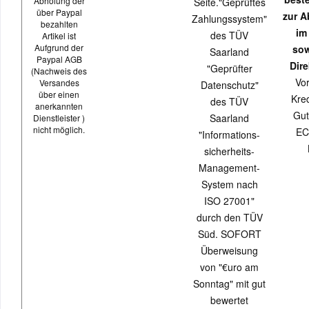
Abholung der
Seite."Geprüftes
über Paypal
zur 
Zahlungssystem"
bezahlten
im
des TÜV
Artikel ist
Aufgrund der
sow
Saarland
Paypal AGB
Dire
"Geprüfter
(Nachweis des
Vo
Versandes
Datenschutz"
über einen
Kred
des TÜV
anerkannten
Gut
Saarland
Dienstleister )
nicht möglich.
EC
"Informations-
sicherheits-
Management-
System nach
ISO 27001"
durch den TÜV
Süd. SOFORT
Überweisung
von "€uro am
Sonntag" mit gut
bewertet