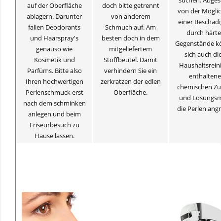
suchen. Abge
auf der Oberfläche
doch bitte getrennt
von der Möglic
ablagern. Darunter
von anderem
einer Beschäd
fallen Deodorants
Schmuch auf. Am
durch härte
und Haarspray's
besten doch in dem
Gegenstände k
genauso wie
mitgeliefertem
sich auch die
Kosmetik und
Stoffbeutel. Damit
Haushaltsrein
Parfüms. Bitte also
verhindern Sie ein
enthalten
Ihren hochwertigen
zerkratzen der edlen
chemischen Zu
Perlenschmuck erst
Oberfläche.
und Lösungsm
nach dem schminken
die Perlen angr
anlegen und beim
Friseurbesuch zu
Hause lassen.