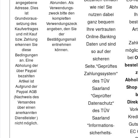
angegebene
Abrunden. Als
wie nie! Sie
Abh
Adresse. Dies
Verwendungs-
ist
zweck bitte den
nutzen dabei
Ih
Grundvoraus-
kompletten
ganz bequem
best
setzung des
Verwendungszeck
Kaufvertrages
angeben, den Sie
Ihre vertrauten
Art
und mit Kauf
der
Online-Banking
bzw. Zahlung
Bestätigungsmail
Zahl
Daten und sind
erkennen Sie
entnehmen
diese
können.
möglic
so auf der
Bedingungen
bei
O
sicheren
an. Eine
beste
Abholung der
Seite."Geprüftes
über Paypal
z
Zahlungssystem"
bezahlten
Abhol
des TÜV
Artikel ist
Aufgrund der
Shop
Saarland
Paypal AGB
b
"Geprüfter
(Nachweis des
Direk
Versandes
Datenschutz"
über einen
Vor
des TÜV
anerkannten
Kredi
Saarland
Dienstleister )
nicht möglich.
Guts
"Informations-
EC 
sicherheits-