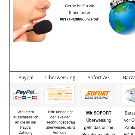
Gerne helfen wir
Ihnen unter
08171-4288865
weiter.
Paypal
Überweisung
Sofort AG
Barz
Wir liefern
Bitte unbedingt
Mit SOFORT
Barz
ausschliesslich
den exakten
Überweisung
vor O
an die im der
Rechnungsbetrag
geht das online
Zahlu
Paypal
überweisen, nicht
Zahlung
Auf- oder
Bezahlen einfach
EC-Ka