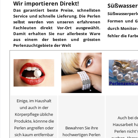
Wir importieren Direkt!
Süßwasser
Das garantiert beste Preise, schnellsten
Süßwasserper
Service und schnelle Lieferung. Die Perlen
Formen und Gr
selbst werden von unseren erfahrenen
Fachleuten direkt Vor-Ort ausgewählt.
durch Monitor-
Damit erhalten Sie nur allerbeste Ware
fehler die Far
aus einem der besten und grössten
Perlenzuchtgebiete der Welt
Einige, im Haushalt
und auch in der
Körperpflege übliche
Auch bei d
Produkte, könnne die
Hausarbeit h
Perlen angreifen oder
Bewahren Sie ihre
Perlen nicht'
sich kaum entfernbar
hochwertigen Perlen