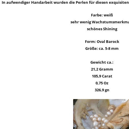
In aufwendiger Handarbeit wurden die Perlen für diesen exquisit
Farbe: weiß
sehr wenig Wachstumsmerkma
schönes Shining
Form: Oval Barock
Größe: ca. 5-8 mm
Gewicht ca.:
21,2 Gramm
105,9 Carat
0,75 Oz
326,9 gn