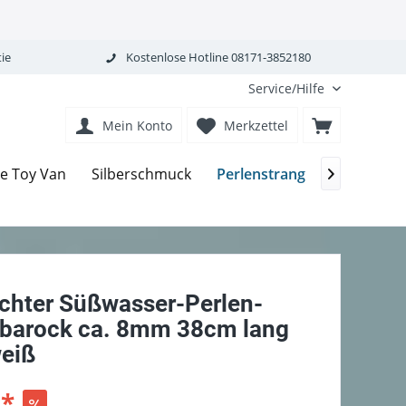
ie
Kostenlose Hotline 08171-3852180
Service/Hilfe
Mein Konto
Merkzettel
Perlenstrang
Le Toy Van
Silberschmuck
Perlmutt 

chter Süßwasser-Perlen-
 barock ca. 8mm 38cm lang
weiß
 *