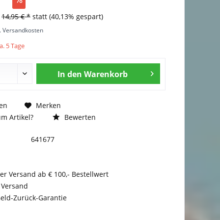
s
14,95 € *
statt
(40,13% gespart)
l. Versandkosten
a. 5 Tage
In den
Warenkorb
en
Merken
m Artikel?
Bewerten
641677
er Versand ab € 100,- Bestellwert
 Versand
eld-Zurück-Garantie