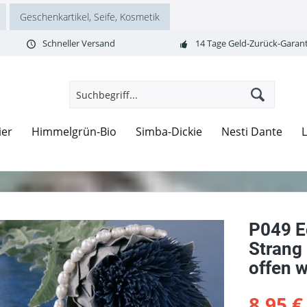
Geschenkartikel, Seife, Kosmetik
Schneller Versand
14 Tage Geld-Zurück-Garant
ier
Himmelgrün-Bio
Simba-Dickie
Nesti Dante
P049 E
Strang
offen 
8,95 €