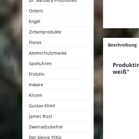
Dr. Barbara Freundlieb
Ostern
Engel
Zirbenprodukte
Florex
Beschreibung
Atemschutzmaske
Spieluhren
Produkti
weiß"
Fridolin
Inware
Kissen
Gustav Klimt
James Rizzi
Zweiradzubehör
Der kleine YOGI