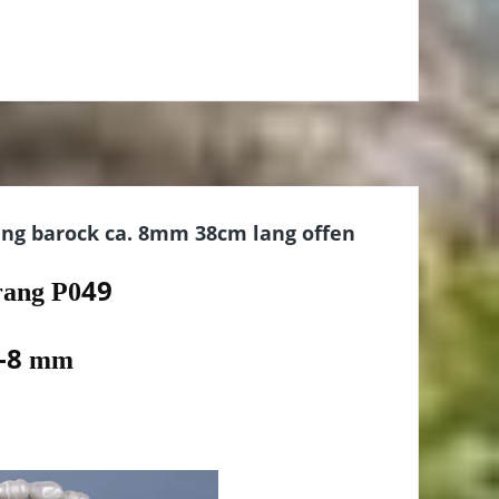
ng barock ca. 8mm 38cm lang offen
49
rang P0
-8
mm