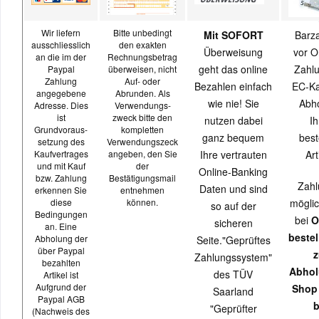
Wir liefern
Bitte unbedingt
Mit SOFORT
Barz
ausschliesslich
den exakten
Überweisung
vor O
an die im der
Rechnungsbetrag
geht das online
Zahlu
Paypal
überweisen, nicht
Zahlung
Auf- oder
Bezahlen einfach
EC-Ka
angegebene
Abrunden. Als
wie nie! Sie
Abh
Adresse. Dies
Verwendungs-
ist
zweck bitte den
nutzen dabei
Ih
Grundvoraus-
kompletten
ganz bequem
best
setzung des
Verwendungszeck
Kaufvertrages
angeben, den Sie
Ihre vertrauten
Art
und mit Kauf
der
Online-Banking
bzw. Zahlung
Bestätigungsmail
Zahl
Daten und sind
erkennen Sie
entnehmen
diese
können.
möglic
so auf der
Bedingungen
bei
O
sicheren
an. Eine
beste
Abholung der
Seite."Geprüftes
über Paypal
z
Zahlungssystem"
bezahlten
Abhol
des TÜV
Artikel ist
Aufgrund der
Shop
Saarland
Paypal AGB
b
"Geprüfter
(Nachweis des