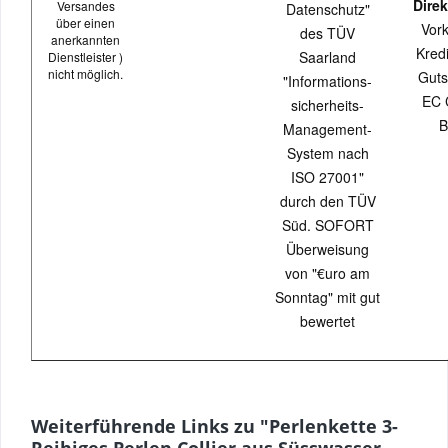
Direk
Versandes
Datenschutz"
über einen
Vor
des TÜV
anerkannten
Kredi
Saarland
Dienstleister )
nicht möglich.
Guts
"Informations-
EC 
sicherheits-
B
Management-
System nach
ISO 27001"
durch den TÜV
Süd. SOFORT
Überweisung
von "€uro am
Sonntag" mit gut
bewertet
Weiterführende Links zu "Perlenkette 3-