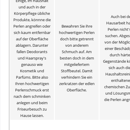
Einige, im Haushalt
und auch in der
Körperpflege übliche
Auch bei d
Produkte, könnne die
Hausarbeit h
Perlen angreifen oder
Bewahren Sie ihre
Perlen nicht'
sich kaum entfernbar
hochwertigen Perlen
suchen. Abge
auf der Oberfläche
doch bitte getrennt
von der Möglic
ablagern. Darunter
von anderem
einer Beschäd
fallen Deodorants
Schmuch auf. Am
durch härte
und Haarspray's
besten doch in dem
Gegenstände k
genauso wie
mitgeliefertem
sich auch die
Kosmetik und
Stoffbeutel. Damit
Haushaltsrein
Parfüms. Bitte also
verhindern Sie ein
enthalten
Ihren hochwertigen
zerkratzen der edlen
chemischen Zu
Perlenschmuck erst
Oberfläche.
und Lösungsm
nach dem schminken
die Perlen angr
anlegen und beim
Friseurbesuch zu
Hause lassen.