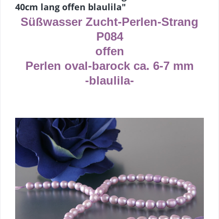
40cm lang offen blaulila"
Süßwasser Zucht-Perlen-Strang
P0
84
offen
Perlen oval
-
barock ca.
6-7
mm
-
blaulila
-