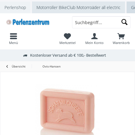
Perlenshop
Motorroller BikeClub Motorroäder all electric
Ge
Menü
Merkzettel
Mein Konto
Warenkorb
Kostenloser Versand ab € 100,- Bestellwert
Übersicht
Ovis-Hansen