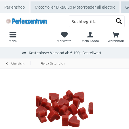
Perlenshop
Motorroller BikeClub Motorroäder all electric
Ge
Menü
Merkzettel
Mein Konto
Warenkorb
Kostenloser Versand ab € 100,- Bestellwert
Übersicht
Florex-Österreich