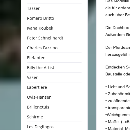
Das Modellaut
Tassen
die für orden
auch über Be
Romero Britto
Ivana Koubek
Die Dachbox 
Außerdem läss
Peter Schnellhardt
Charles Fazzino
Der Pferdeanh
herausgeführ
Elefanten
Billy the Artist
Entdecken Si
Baustelle ode
Vasen
Labertiere
• Licht und 
• Zubehör mit
Ovis-Hansen
• zu öffnende
Brillenetuis
• transparent
•Weichgummire
Schirme
• Maße: (LxB
Les Deglingos
• Material: Me