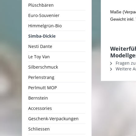
Plüschbären
Maße (Verpac
Euro-Souvenier
Gewicht inkl
Himmelgrün-Bio
Simba-Dickie
Nesti Dante
Weiterfü
Modellge
Le Toy Van
Fragen zu
Silberschmuck
Weitere Ar
Perlenstrang
Perlmutt MOP
Bernstein
Accessories
Geschenk-Verpackungen
Schliessen