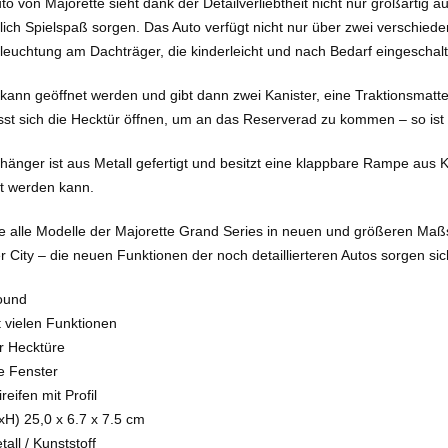
o von Majorette sieht dank der Detailverliebtheit nicht nur großartig a
tlich Spielspaß sorgen. Das Auto verfügt nicht nur über zwei verschie
leuchtung am Dachträger, die kinderleicht und nach Bedarf eingeschal
kann geöffnet werden und gibt dann zwei Kanister, eine Traktionsmatte
t sich die Hecktür öffnen, um an das Reserverad zu kommen – so ist m
änger ist aus Metall gefertigt und besitzt eine klappbare Rampe aus Ku
t werden kann.
e alle Modelle der Majorette Grand Series in neuen und größeren Ma
r City – die neuen Funktionen der noch detaillierteren Autos sorgen si
Sound
 vielen Funktionen
r Hecktüre
e Fenster
ifen mit Profil
xH) 25,0 x 6.7 x 7.5 cm
tall / Kunststoff