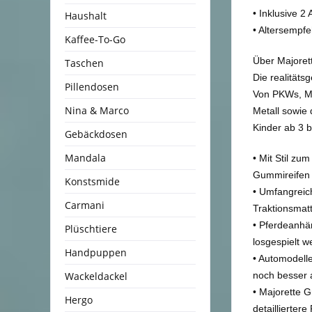
• Inklusive 2
Haushalt
• Altersempfe
Kaffee-To-Go
Über Majorett
Taschen
Die realitäts
Pillendosen
Von PKWs, Mo
Nina & Marco
Metall sowie
Kinder ab 3 b
Gebäckdosen
Mandala
• Mit Stil zu
Gummireifen s
Konstsmide
• Umfangreich
Carmani
Traktionsmatt
• Pferdeanhän
Plüschtiere
losgespielt w
Handpuppen
• Automodell
Wackeldackel
noch besser 
• Majorette 
Hergo
detaillierter