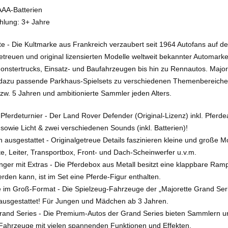
 AAA-Batterien
hlung: 3+ Jahre
e - Die Kultmarke aus Frankreich verzaubert seit 1964 Autofans auf d
getreuen und original lizensierten Modelle weltweit bekannter Automar
nstertrucks, Einsatz- und Baufahrzeugen bis hin zu Rennautos. Majore
 dazu passende Parkhaus-Spielsets zu verschiedenen Themenbereichen. 
zw. 5 Jahren und ambitionierte Sammler jeden Alters.
m Pferdeturnier - Der Land Rover Defender (Original-Lizenz) inkl. Pferd
owie Licht & zwei verschiedenen Sounds (inkl. Batterien)!
 ausgestattet - Originalgetreue Details faszinieren kleine und große 
e, Leiter, Transportbox, Front- und Dach-Scheinwerfer u.v.m.
ger mit Extras - Die Pferdebox aus Metall besitzt eine klappbare Ramp
erden kann, ist im Set eine Pferde-Figur enthalten.
e im Groß-Format - Die Spielzeug-Fahrzeuge der „Majorette Grand Se
ausgestattet! Für Jungen und Mädchen ab 3 Jahren.
Grand Series - Die Premium-Autos der Grand Series bieten Sammlern u
e Fahrzeuge mit vielen spannenden Funktionen und Effekten.