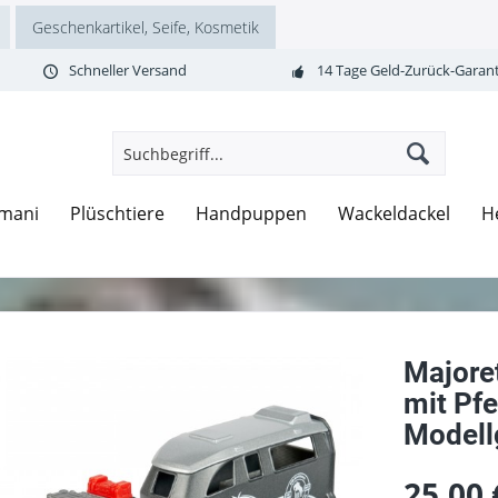
Geschenkartikel, Seife, Kosmetik
Schneller Versand
14 Tage Geld-Zurück-Garant
mani
Plüschtiere
Handpuppen
Wackeldackel
H
Majore
mit Pf
Modell
25,00 