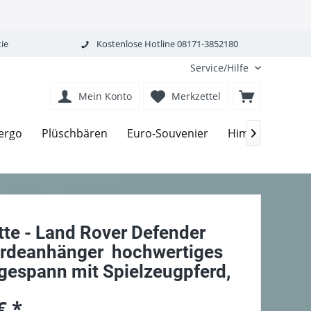
ie
Kostenlose Hotline 08171-3852180
Service/Hilfe
Mein Konto
Merkzettel
ergo
Plüschbären
Euro-Souvenier
Himmelgrün-Bi

tte - Land Rover Defender
erdeanhänger  hochwertiges
gespann mit Spielzeugpferd,
€ *