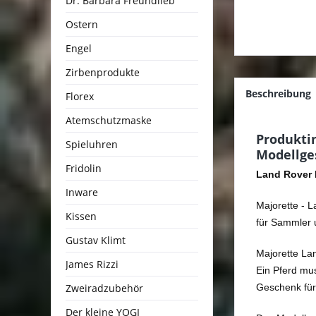
Dr. Barbara Freundlieb
Ostern
Engel
Zirbenprodukte
Beschreibung
Florex
Atemschutzmaske
Produkti
Spieluhren
Modellge
Fridolin
Land Rover 
Inware
Majorette - 
Kissen
für Sammler 
Gustav Klimt
Majorette La
James Rizzi
Ein Pferd mu
Zweiradzubehör
Geschenk für
Der kleine YOGI