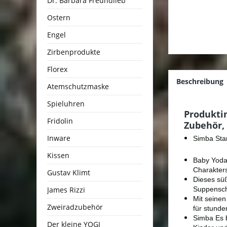
Dr. Barbara Freundlieb
Ostern
Engel
Zirbenprodukte
Florex
Beschreibung
Atemschutzmaske
Spieluhren
Produkti
Fridolin
Zubehör,
Inware
Simba Sta
Kissen
Baby Yoda
Charakters
Gustav Klimt
Dieses süß
James Rizzi
Suppenscha
Mit seinen
Zweiradzubehör
für stund
Simba Es b
Der kleine YOGI