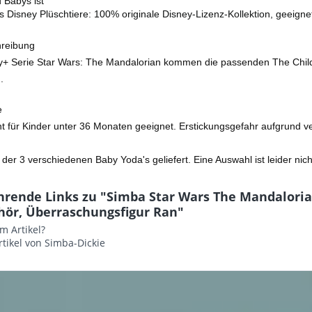
 Babys ist
 Disney Plüschtiere: 100% originale Disney-Lizenz-Kollektion, geeignet
hreibung
y+ Serie Star Wars: The Mandalorian kommen die passenden The Child mi
.
e
t für Kinder unter 36 Monaten geeignet. Erstickungsgefahr aufgrund ver
 der 3 verschiedenen Baby Yoda's geliefert. Eine Auswahl ist leider nic
hrende Links zu "Simba Star Wars The Mandaloria
hör, Überraschungsfigur Ran"
m Artikel?
tikel von Simba-Dickie