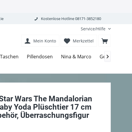
ie
Kostenlose Hotline 08171-3852180
Service/Hilfe
Mein Konto
Merkzettel
Taschen
Pillendosen
Nina & Marco
Gebäckdosen

Star Wars The Mandalorian
Baby Yoda Plüschtier 17 cm
behör, Überraschungsfigur