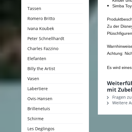
Kinder und
Simba Toys
Tassen
Romero Britto
Produktbesc
Zu der Disne
Ivana Koubek
Plüschfiguren
Peter Schnellhardt
Warnhinweis
Charles Fazzino
Achtung: Nich
Elefanten
Es wird eines
Billy the Artist
Vasen
Weiterfü
Labertiere
mit Zube
Fragen zu
Ovis-Hansen
Weitere Ar
Brillenetuis
Schirme
Les Deglingos