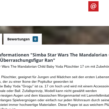
Bewertungen
0
nformationen "Simba Star Wars The Mandalorian C
 Überraschungsfigur Ran"
r Wars The Mandalorian Child Baby Yoda Plüschtier 17 cm mit Zubehör
 Plüschtier, geeignet für Jungen und Mädchen seit den ersten Lebens
, der zu einer Ikone der Popkultur geworden ist
e Baby Yoda "Grogu" ist ca. 17 cm hoch und wird mit einem Accessoire 
le oder Ball. Zufallsprinzip, Modell kann nicht gewählt werden
 riesigen Augen und dem klassischen Morgenmantel mit Lammfellimitat 
enlanges Spielvergnügen oder einfach nur jeden Wohnraum durch sein
ietet immer hochwertige Materialien. Diese Puppe ist aus weichem Plü