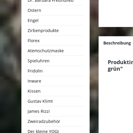
Dr. Barbara Freundlieb
Ostern
Engel
Zirbenprodukte
Florex
Beschreibung
Atemschutzmaske
Spieluhren
Produkti
grün"
Fridolin
Inware
Kissen
Gustav Klimt
James Rizzi
Zweiradzubehör
Der kleine YOGI