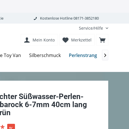
ie
Kostenlose Hotline 08171-3852180
Service/Hilfe
Mein Konto
Merkzettel
Perlenstrang
Le Toy Van
Silberschmuck
Perlmutt 

chter Süßwasser-Perlen-
 barock 6-7mm 40cm lang
grün
 *