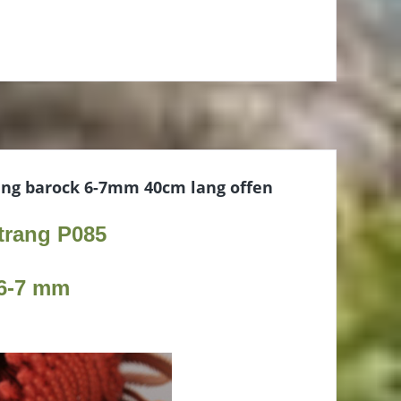
ang barock 6-7mm 40cm lang offen
trang P0
85
6-7
mm