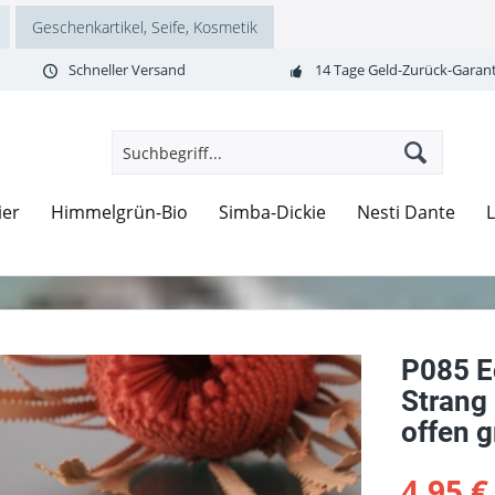
Geschenkartikel, Seife, Kosmetik
Schneller Versand
14 Tage Geld-Zurück-Garant
ier
Himmelgrün-Bio
Simba-Dickie
Nesti Dante
P085 E
Strang
offen 
4,95 €