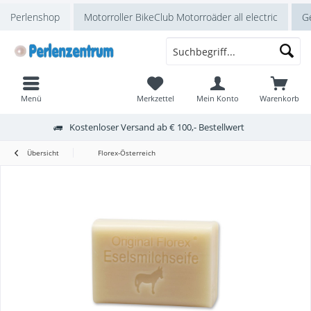
Perlenshop
Motorroller BikeClub Motorroäder all electric
Ge
Menü
Merkzettel
Mein Konto
Warenkorb
Kostenloser Versand ab € 100,- Bestellwert
Übersicht
Florex-Österreich