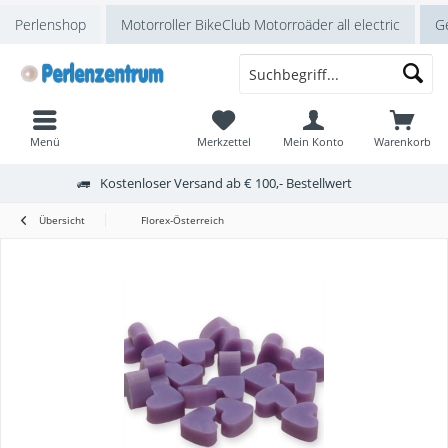
Perlenshop
Motorroller BikeClub Motorroäder all electric
Ge
Menü
Merkzettel
Mein Konto
Warenkorb
Kostenloser Versand ab € 100,- Bestellwert
Übersicht
Florex-Österreich