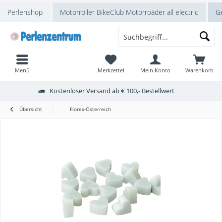
Perlenshop
Motorroller BikeClub Motorroäder all electric
Ge
Menü
Merkzettel
Mein Konto
Warenkorb
Kostenloser Versand ab € 100,- Bestellwert
Übersicht
Florex-Österreich