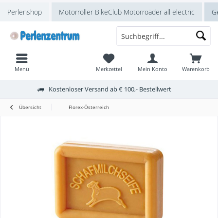
Perlenshop
Motorroller BikeClub Motorroäder all electric
Ge
Menü
Merkzettel
Mein Konto
Warenkorb
Kostenloser Versand ab € 100,- Bestellwert
Übersicht
Florex-Österreich