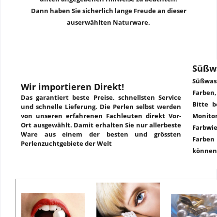
Dann haben Sie sicherlich lange Freude an dieser
auserwählten Naturware.
Süßw
Süßwass
Wir importieren Direkt!
Farben
Das garantiert beste Preise, schnellsten Service
Bitte b
und schnelle Lieferung. Die Perlen selbst werden
von unseren erfahrenen Fachleuten direkt Vor-
Monit
Ort ausgewählt. Damit erhalten Sie nur allerbeste
Farbw
Ware aus einem der besten und grössten
Farbe
Perlenzuchtgebiete der Welt
können