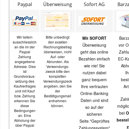
Paypal
Überweisung
Sofort AG
Barz
Wir liefern
Bitte unbedingt
Mit SOFORT
Barz
ausschliesslich
den exakten
Überweisung
vor O
an die im der
Rechnungsbetrag
geht das online
Zahlu
Paypal
überweisen, nicht
Zahlung
Auf- oder
Bezahlen einfach
EC-Ka
angegebene
Abrunden. Als
wie nie! Sie
Abh
Adresse. Dies
Verwendungs-
ist
zweck bitte den
nutzen dabei
Ih
Grundvoraus-
kompletten
ganz bequem
best
setzung des
Verwendungszeck
Kaufvertrages
angeben, den Sie
Ihre vertrauten
Art
und mit Kauf
der
Online-Banking
bzw. Zahlung
Bestätigungsmail
Zahl
Daten und sind
erkennen Sie
entnehmen
diese
können.
möglic
so auf der
Bedingungen
bei
O
sicheren
an. Eine
beste
Abholung der
Seite."Geprüftes
über Paypal
z
Zahlungssystem"