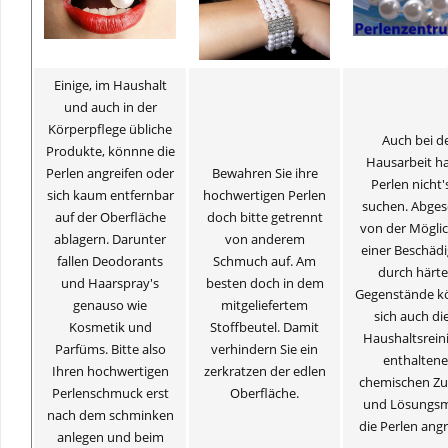
Einige, im Haushalt
und auch in der
Körperpflege übliche
Auch bei d
Produkte, könnne die
Hausarbeit h
Perlen angreifen oder
Bewahren Sie ihre
Perlen nicht'
sich kaum entfernbar
hochwertigen Perlen
suchen. Abge
auf der Oberfläche
doch bitte getrennt
von der Möglic
ablagern. Darunter
von anderem
einer Beschäd
fallen Deodorants
Schmuch auf. Am
durch härte
und Haarspray's
besten doch in dem
Gegenstände k
genauso wie
mitgeliefertem
sich auch die
Kosmetik und
Stoffbeutel. Damit
Haushaltsrein
Parfüms. Bitte also
verhindern Sie ein
enthalten
Ihren hochwertigen
zerkratzen der edlen
chemischen Zu
Perlenschmuck erst
Oberfläche.
und Lösungsm
nach dem schminken
die Perlen angr
anlegen und beim