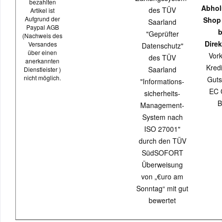
bezahlten
Abhol
des TÜV
Artikel ist
Aufgrund der
Shop
Saarland
Paypal AGB
b
"Geprüfter
(Nachweis des
Direk
Versandes
Datenschutz"
über einen
Vor
des TÜV
anerkannten
Kredi
Saarland
Dienstleister )
nicht möglich.
Guts
"Informations-
EC 
sicherheits-
B
Management-
System nach
ISO 27001"
durch den TÜV
SüdSOFORT
Überweisung
von „€uro am
Sonntag“ mit gut
bewertet