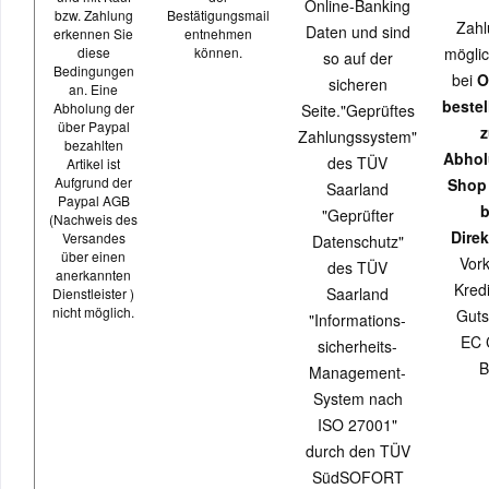
Online-Banking
bzw. Zahlung
Bestätigungsmail
Zahl
Daten und sind
erkennen Sie
entnehmen
diese
können.
möglic
so auf der
Bedingungen
bei
O
sicheren
an. Eine
beste
Abholung der
Seite."Geprüftes
über Paypal
z
Zahlungssystem"
bezahlten
Abhol
des TÜV
Artikel ist
Aufgrund der
Shop
Saarland
Paypal AGB
b
"Geprüfter
(Nachweis des
Direk
Versandes
Datenschutz"
über einen
Vor
des TÜV
anerkannten
Kredi
Saarland
Dienstleister )
nicht möglich.
Guts
"Informations-
EC 
sicherheits-
B
Management-
System nach
ISO 27001"
durch den TÜV
SüdSOFORT