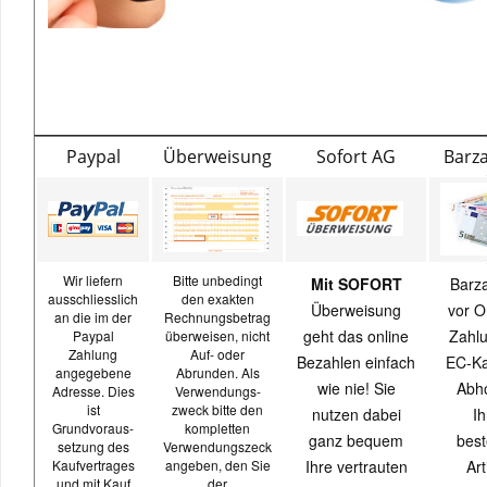
Paypal
Überweisung
Sofort AG
Barz
Wir liefern
Bitte unbedingt
Mit SOFORT
Barz
ausschliesslich
den exakten
Überweisung
vor O
an die im der
Rechnungsbetrag
geht das online
Zahlu
Paypal
überweisen, nicht
Zahlung
Auf- oder
Bezahlen einfach
EC-Ka
angegebene
Abrunden. Als
wie nie! Sie
Abh
Adresse. Dies
Verwendungs-
ist
zweck bitte den
nutzen dabei
Ih
Grundvoraus-
kompletten
ganz bequem
best
setzung des
Verwendungszeck
Kaufvertrages
angeben, den Sie
Ihre vertrauten
Art
und mit Kauf
der