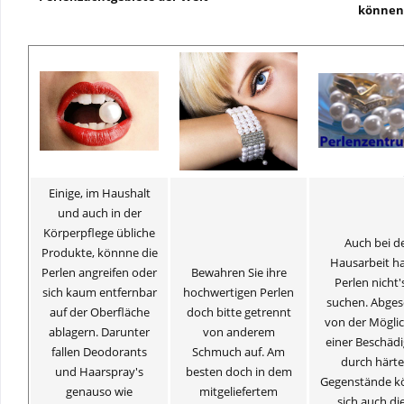
können
Einige, im Haushalt
und auch in der
Körperpflege übliche
Auch bei d
Produkte, könnne die
Hausarbeit h
Perlen angreifen oder
Bewahren Sie ihre
Perlen nicht'
sich kaum entfernbar
hochwertigen Perlen
suchen. Abge
auf der Oberfläche
doch bitte getrennt
von der Möglic
ablagern. Darunter
von anderem
einer Beschäd
fallen Deodorants
Schmuch auf. Am
durch härte
und Haarspray's
besten doch in dem
Gegenstände k
genauso wie
mitgeliefertem
sich auch die