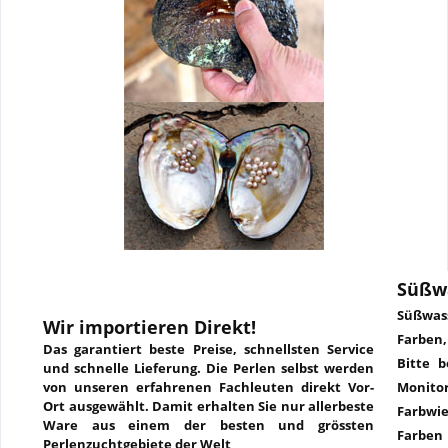
Süßw
Süßwass
Wir importieren Direkt!
Farben
Das garantiert beste Preise, schnellsten Service
Bitte b
und schnelle Lieferung. Die Perlen selbst werden
von unseren erfahrenen Fachleuten direkt Vor-
Monit
Ort ausgewählt. Damit erhalten Sie nur allerbeste
Farbw
Ware aus einem der besten und grössten
Farbe
Perlenzuchtgebiete der Welt