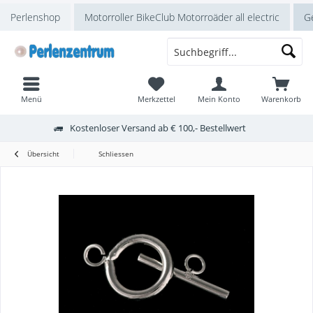
Perlenshop
Motorroller BikeClub Motorroäder all electric
Ge
Menü
Merkzettel
Mein Konto
Warenkorb
Kostenloser Versand ab € 100,- Bestellwert
Übersicht
Schliessen