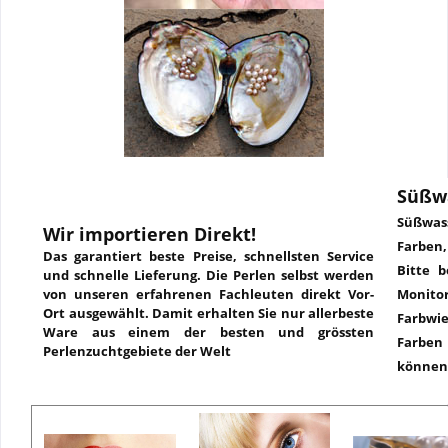
Süßw
Süßwass
Wir importieren Direkt!
Farben
Das garantiert beste Preise, schnellsten Service
Bitte b
und schnelle Lieferung. Die Perlen selbst werden
von unseren erfahrenen Fachleuten direkt Vor-
Monit
Ort ausgewählt. Damit erhalten Sie nur allerbeste
Farbw
Ware aus einem der besten und grössten
Farbe
Perlenzuchtgebiete der Welt
können