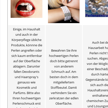
Einige, im Haushalt
und auch in der
Körperpflege übliche
Auch bei d
Produkte, könnne die
Hausarbeit h
Perlen angreifen oder
Bewahren Sie ihre
Perlen nicht'
sich kaum entfernbar
hochwertigen Perlen
suchen. Abge
auf der Oberfläche
doch bitte getrennt
von der Möglic
ablagern. Darunter
von anderem
einer Beschäd
fallen Deodorants
Schmuch auf. Am
durch härte
und Haarspray's
besten doch in dem
Gegenstände k
genauso wie
mitgeliefertem
sich auch die
Kosmetik und
Stoffbeutel. Damit
Haushaltsrein
Parfüms. Bitte also
verhindern Sie ein
enthalten
Ihren hochwertigen
zerkratzen der edlen
chemischen Zu
Perlenschmuck erst
Oberfläche.
und Lösungsm