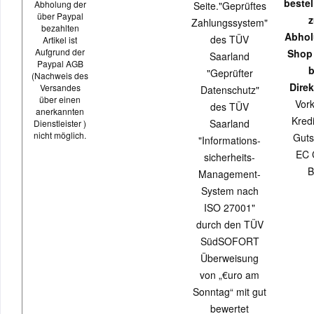
beste
Abholung der
Seite."Geprüftes
über Paypal
z
Zahlungssystem"
bezahlten
Abhol
des TÜV
Artikel ist
Aufgrund der
Shop
Saarland
Paypal AGB
b
"Geprüfter
(Nachweis des
Direk
Versandes
Datenschutz"
über einen
Vor
des TÜV
anerkannten
Kredi
Saarland
Dienstleister )
nicht möglich.
Guts
"Informations-
EC 
sicherheits-
B
Management-
System nach
ISO 27001"
durch den TÜV
SüdSOFORT
Überweisung
von „€uro am
Sonntag“ mit gut
bewertet