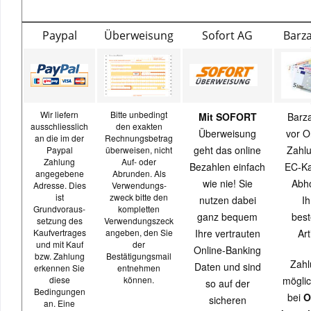
Paypal
Überweisung
Sofort AG
Barz
Wir liefern
Bitte unbedingt
Mit SOFORT
Barz
ausschliesslich
den exakten
Überweisung
vor O
an die im der
Rechnungsbetrag
geht das online
Zahlu
Paypal
überweisen, nicht
Zahlung
Auf- oder
Bezahlen einfach
EC-Ka
angegebene
Abrunden. Als
wie nie! Sie
Abh
Adresse. Dies
Verwendungs-
ist
zweck bitte den
nutzen dabei
Ih
Grundvoraus-
kompletten
ganz bequem
best
setzung des
Verwendungszeck
Kaufvertrages
angeben, den Sie
Ihre vertrauten
Art
und mit Kauf
der
Online-Banking
bzw. Zahlung
Bestätigungsmail
Zahl
Daten und sind
erkennen Sie
entnehmen
diese
können.
möglic
so auf der
Bedingungen
bei
O
sicheren
an. Eine