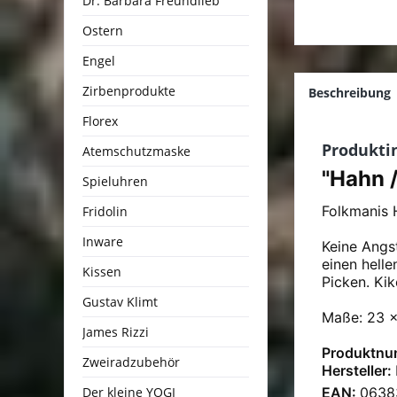
Dr. Barbara Freundlieb
Ostern
Engel
Zirbenprodukte
Beschreibung
Florex
Produkti
Atemschutzmaske
"Hahn 
Spieluhren
Folkmanis
Fridolin
Inware
Keine Angs
einen hell
Kissen
Picken. Kike
Gustav Klimt
Maße: 23 
James Rizzi
Produktnu
Zweiradzubehör
Hersteller:
Der kleine YOGI
EAN:
0638