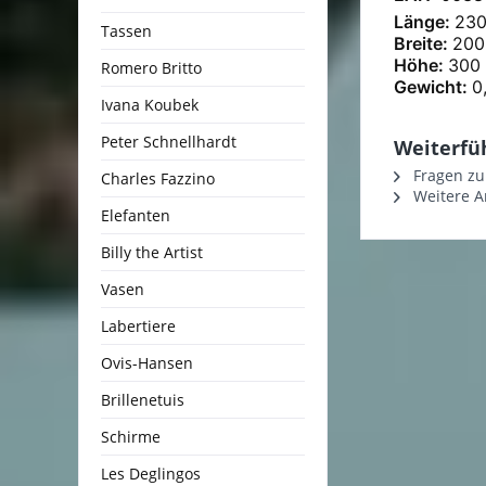
Länge:
23
Tassen
Breite:
20
Höhe:
300
Romero Britto
Gewicht:
0
Ivana Koubek
Peter Schnellhardt
Weiterfü
Fragen zu
Charles Fazzino
Weitere Ar
Elefanten
Billy the Artist
Vasen
Labertiere
Ovis-Hansen
Brillenetuis
Schirme
Les Deglingos