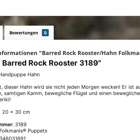
Bewertungen
0
nformationen "Barred Rock Rooster/Hahn Folkma
/ Barred Rock Rooster 3189"
 Handpuppe Hahn
t, dieser Hahn wird sie nicht jeden Morgen wecken! Er ist 
en, samtigen Kamm, bewegliche Flügel und einen beweglichen
riki!
x 20 x 30 cm
mmer:
3189
Folkmanis® Puppets
348031891