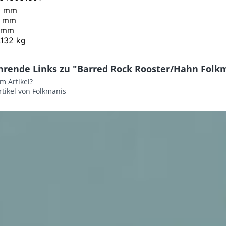
0 mm
0 mm
 mm
,132 kg
hrende Links zu "Barred Rock Rooster/Hahn Folk
m Artikel?
tikel von Folkmanis