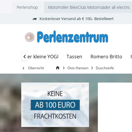
Perlenshop
Motorroller BikeClub Motorroäder all electric
Kostenloser Versand ab € 100,- Bestellwert
zubehör
Der kleine YOGI
Tassen
Romero Britto

Übersicht
Ovis-Hansen
Duschseife