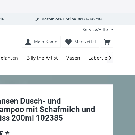
ie
Kostenlose Hotline 08171-3852180
Service/Hilfe
Mein Konto
Merkzettel
Ovis-
lefanten
Billy the Artist
Vasen
Labertiere

ansen Dusch- und
ampoo mit Schafmilch und
iss 200ml 102385
€ *