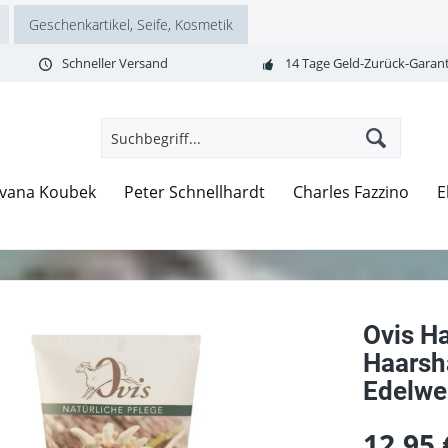
Geschenkartikel, Seife, Kosmetik
Schneller Versand
14 Tage Geld-Zurück-Garant
Ivana Koubek
Peter Schnellhardt
Charles Fazzino
E
Ovis H
Haarsh
Edelwe
12,95 