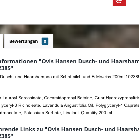
Bewertungen
0
nformationen "Ovis Hansen Dusch- und Haarsham
2385"
Dusch- und Haarshampoo mit Schafmilch und Edelweiss 200ml 10238
 Lauroyl Sarcosinate, Cocamidopropyl Betaine, Guar Hydroxypropyltr
glyceryl-3 Ricinoleate, Lavandula Angustifolia Oil, Polyglyceryl-4 Capra
roacetate, Potassium Sorbate, Linalool. Quantity 200 ml
hrende Links zu "Ovis Hansen Dusch- und Haarsh
2385"