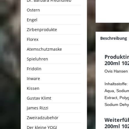
Dr. Barbara Freundlieb
Ostern
Engel
Zirbenprodukte
Beschreibung
Florex
Atemschutzmaske
Produkti
Spieluhren
200ml 10
Fridolin
Ovis Hansen 
Inware
Inhaltsstoffe:
Kissen
Aqua, Sodium
Gustav Klimt
Extract, Poly
Sodium Dehyd
James Rizzi
Zweiradzubehör
Weiterfü
200ml 10
Der kleine YOGI