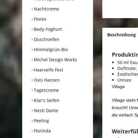
Nachtcreme
Florex
Body-Yoghurt
Beschreibung
Duschseifen
Himmelgrün-Bio
Produktin
Michel Design Works
50 ml Eau 
Duftnote: 
Haarseife Fest
Exotische
Ovis Hansen
Unisex
Village
Tagescreme
Klar's Seifen
Village steht
braucht! Unse
Nesti Dante
die einfach 
Peeling
Weiterfüh
Florinda