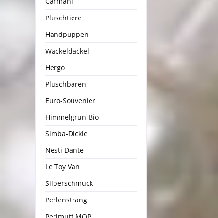
Carmani
Plüschtiere
Handpuppen
Wackeldackel
Hergo
Plüschbären
Euro-Souvenier
Himmelgrün-Bio
Simba-Dickie
Nesti Dante
Le Toy Van
Silberschmuck
Perlenstrang
Perlmutt MOP