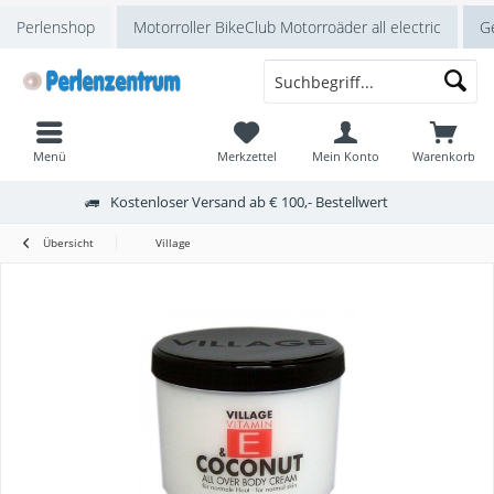
Perlenshop
Motorroller BikeClub Motorroäder all electric
Ge
Menü
Merkzettel
Mein Konto
Warenkorb
Kostenloser Versand ab € 100,- Bestellwert
Übersicht
Village