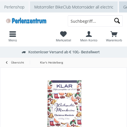
Perlenshop
Motorroller BikeClub Motorroäder all electric
Ge
Menü
Merkzettel
Mein Konto
Warenkorb
Kostenloser Versand ab € 100,- Bestellwert
Übersicht
Klar's Heidelberg