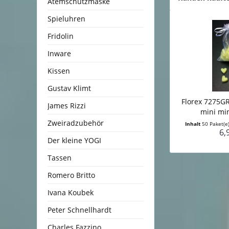
Atemschutzmaske
Spieluhren
Fridolin
Inware
Kissen
Gustav Klimt
Florex 7275GR
James Rizzi
mini min
Zweiradzubehör
Inhalt
50 Paket(e
6,
Der kleine YOGI
Tassen
Romero Britto
Ivana Koubek
Peter Schnellhardt
Charles Fazzino