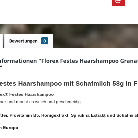
Bewertungen
0
nformationen "Florex Festes Haarshampoo Granata
"
Festes Haarshampoo mit Schafmilch 58g in F
orex® Festes Haarshampoo
 Haar und macht es weich und geschmeidig.
ter, Provitamin B5, Honigextrakt, Spirulina Extrakt und Schafmilc
in Europa