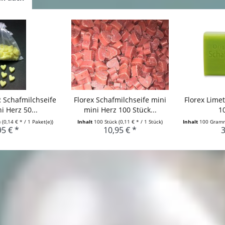
 Schafmilchseife
Florex Schafmilchseife mini
Florex Lime
i Herz 50...
mini Herz 100 Stück...
1
)
(0,14 € * / 1 Paket(e))
Inhalt
100 Stück
(0,11 € * / 1 Stück)
Inhalt
100 Gra
95 € *
10,95 € *
3