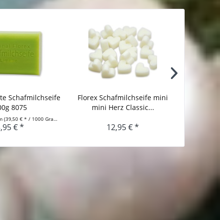
tte Schafmilchseife
Florex Schafmilchseife mini
Seifenh
00g 8075
mini Herz Classic...
Florex 
mm
(39,50 € * / 1000 Gramm)
,95 € *
12,95 € *