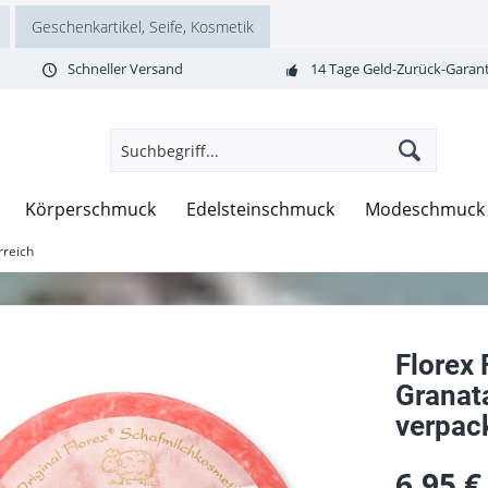
Geschenkartikel, Seife, Kosmetik
Schneller Versand
14 Tage Geld-Zurück-Garant
Körperschmuck
Edelsteinschmuck
Modeschmuck
rreich
Florex
Granat
verpack
6,95 €