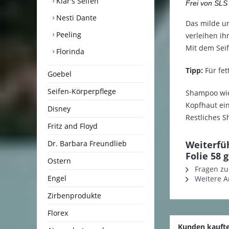
Klar's Seifen
Frei von SLS 
Nesti Dante
Das milde u
Peeling
verleihen ih
Mit dem Sei
Florinda
Tipp:
Für fet
Goebel
Seifen-Körperpflege
Shampoo wie
Kopfhaut ei
Disney
Restliches S
Fritz and Floyd
Dr. Barbara Freundlieb
Weiterfü
Folie 58 g
Ostern
Fragen zu
Engel
Weitere Ar
Zirbenprodukte
Florex
Kunden kauft