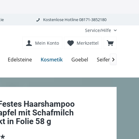
ie
Kostenlose Hotline 08171-3852180
Service/Hilfe
Mein Konto
Merkzettel
Kosmetik
Edelsteine
Goebel
Seifen-Körperpfle

 Festes Haarshampoo
apfel mit Schafmilch
t in Folie 58 g
 *