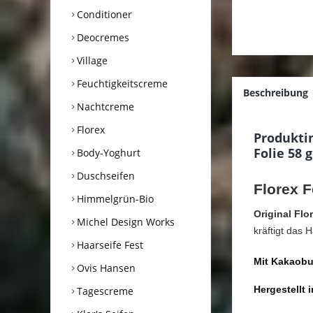
Conditioner
Deocremes
Village
Feuchtigkeitscreme
Beschreibung
Nachtcreme
Florex
Produkti
Folie 58 g
Body-Yoghurt
Duschseifen
Florex 
Himmelgrün-Bio
Original Fl
Michel Design Works
kräftigt das
Haarseife Fest
Mit Kakaobut
Ovis Hansen
Hergestellt 
Tagescreme