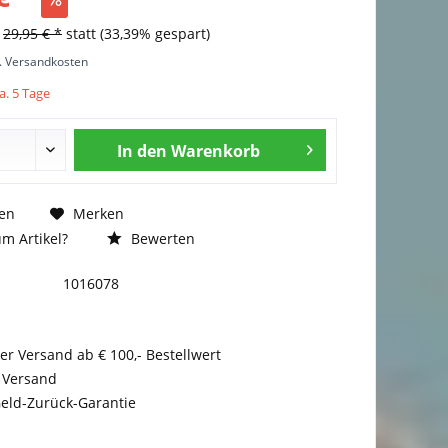
s
29,95 € *
statt
(33,39% gespart)
l. Versandkosten
a. 5 Tage
In den
Warenkorb
en
Merken
m Artikel?
Bewerten
1016078
er Versand ab € 100,- Bestellwert
 Versand
eld-Zurück-Garantie