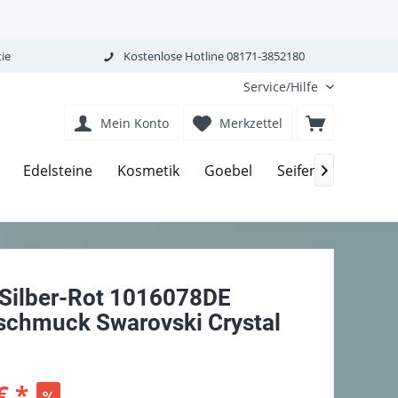
ie
Kostenlose Hotline 08171-3852180
Service/Hilfe
Mein Konto
Merkzettel
Edelsteine
Kosmetik
Goebel
Seifen-Körperpfle

 Silber-Rot 1016078DE
schmuck Swarovski Crystal
€ *