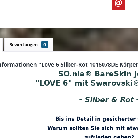
Bewertungen
0
nformationen "Love 6 Silber-Rot 1016078DE Körpe
SO.nia® BareSkin J
"LOVE 6" mit Swarovski®
-
Silber & Rot
Bis ins Detail in gesicherter 
Warum sollten Sie sich mit et
zufrieden geben?