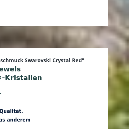
rschmuck Swarovski Crystal Red"
ewels
-Kristallen
-
Qualität.
was anderem