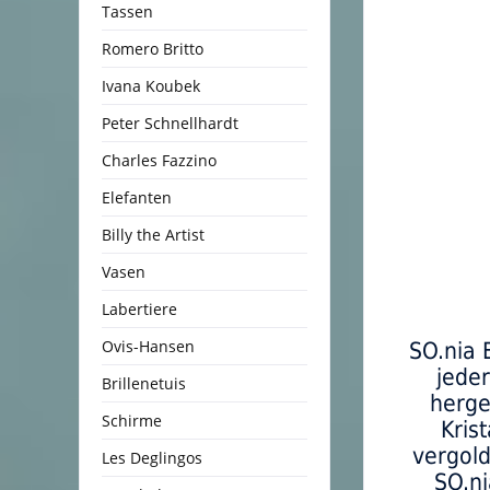
Tassen
Romero Britto
Ivana Koubek
Peter Schnellhardt
Charles Fazzino
Elefanten
Billy the Artist
Vasen
Labertiere
Ovis-Hansen
SO.nia 
jede
Brillenetuis
herge
Schirme
Kris
vergold
Les Deglingos
SO.ni