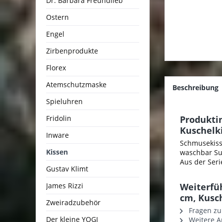
Dr. Barbara Freundlieb
Ostern
Engel
Zirbenprodukte
Florex
Atemschutzmaske
Beschreibung
Spieluhren
Fridolin
Produktin
Kuschelki
Inware
Schmusekisse
Kissen
waschbar Sup
Aus der Seri
Gustav Klimt
James Rizzi
Weiterfüh
cm, Kusch
Zweiradzubehör
Fragen zu
Der kleine YOGI
Weitere Ar