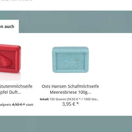
en auch
Stutenmilchseife
Ovis Hansen Schafmilchseife
fel Duft...
Meeresbriese 100g...
Inhalt
100 Gramm
(39,50 € * / 1000 Gramm)
3,95 € *
alpreis
4,50 € *
statt