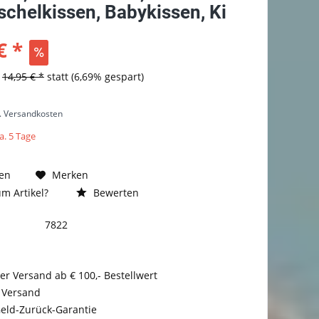
schelkissen, Babykissen, Ki
€ *
s
14,95 € *
statt
(6,69% gespart)
l. Versandkosten
a. 5 Tage
en
Merken
m Artikel?
Bewerten
7822
er Versand ab € 100,- Bestellwert
 Versand
eld-Zurück-Garantie