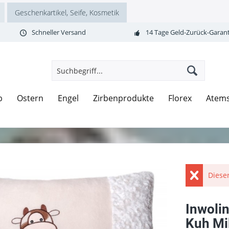
Geschenkartikel, Seife, Kosmetik
Schneller Versand
14 Tage Geld-Zurück-Garant
b
Ostern
Engel
Zirbenprodukte
Florex
Atem
Dieser
Inwoli
Kuh Mil