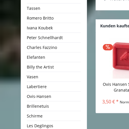
Tassen
Romero Britto
Kunden kauft
Ivana Koubek
Peter Schnellhardt
Charles Fazzino
Elefanten
Billy the Artist
Vasen
Ovis Hansen 
Labertiere
Granatap
Ovis-Hansen
3,50 € *
Norm
Brillenetuis
Schirme
Les Deglingos