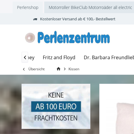
Perlenshop
Motorroller BikeClub Motorroäder all electric
Kostenloser Versand ab € 100,- Bestellwert
flege
Disney
Fritz and Floyd
Dr. Barbara Freundlie

Übersicht
Kissen