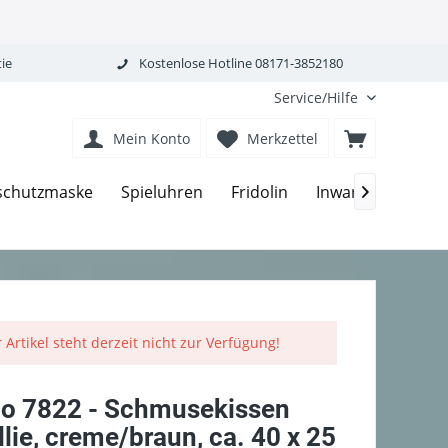
ie
Kostenlose Hotline 08171-3852180
Service/Hilfe
Mein Konto
Merkzettel
Kissen
schutzmaske
Spieluhren
Fridolin
Inware

 Artikel steht derzeit nicht zur Verfügung!
no 7822 - Schmusekissen
lie, creme/braun, ca. 40 x 25